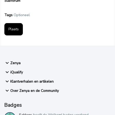
Subforum
Tags
Optioneel
Plaats
Zenya
iQualify
Klantverhalen en artikelen
Over Zenya en de Community
Badges
Sakkers
heeft de Welkom! badge verdiend