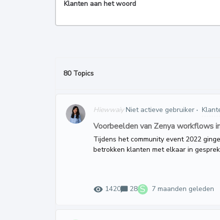
Klanten aan het woord
80 Topics
Hiewwaiy
Niet actieve gebruiker
Klant
Voorbeelden van Zenya workflows in 
Tijdens het community event 2022 ginge
betrokken klanten met elkaar in gesprek
stellingen. Een van de stellingen luidde
workflows hebben jullie geïmplementeer
het beste? De aanwezigen gingen in 4 g
S
1420
28
7 maanden geleden
sparen over deze stelling. Er ontstonde
over de verschillende mogelijkheden va
was niet één beste workflow te identific