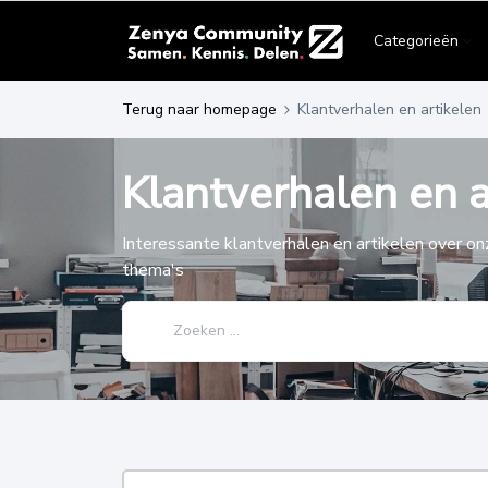
Categorieën
Terug naar homepage
Klantverhalen en artikelen
Klantverhalen en a
Interessante klantverhalen en artikelen over o
thema's