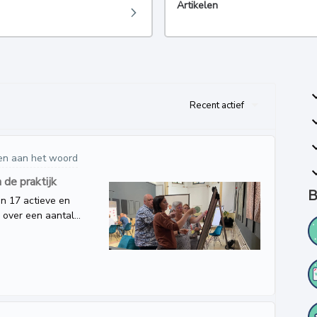
Artikelen
Recent actief
en aan het woord
de praktijk
B
n 17 actieve en
 over een aantal
 als volgt:Welke
d en welke vind je
roepen uiteen om te
n mooie discussies
n Zenya FLOW. Er
eren, wel talloze