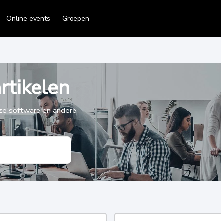
Online events
Groepen
rtikelen
nze software en andere