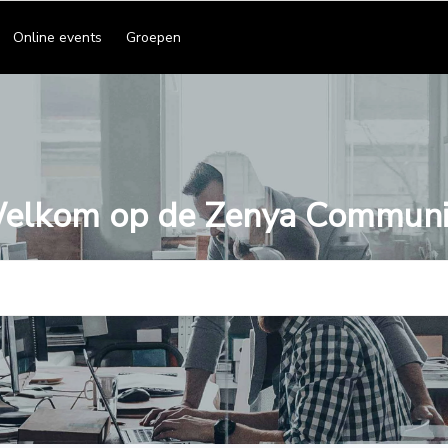
Online events
Groepen
elkom op de Zenya Communi