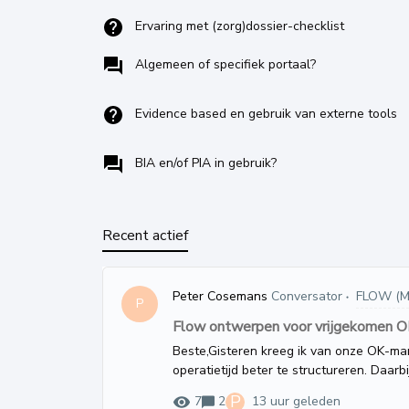
Ervaring met (zorg)dossier-checklist
Algemeen of specifiek portaal?
Evidence based en gebruik van externe tools
BIA en/of PIA in gebruik?
Recent actief
Peter Cosemans
Conversator
FLOW (M
P
Flow ontwerpen voor vrijgekomen OK 
Beste,Gisteren kreeg ik van onze OK-ma
operatietijd beter te structureren. Daar
workflow in Zenya Flow.Voorlopig word
P
7
2
13 uur geleden