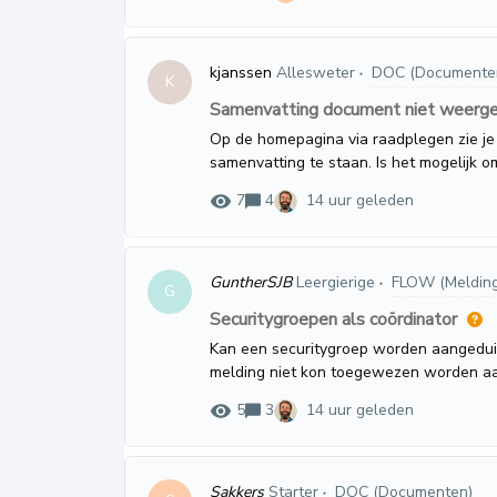
kjanssen
Allesweter
DOC (Documente
K
Samenvatting document niet weerge
Op de homepagina via raadplegen zie je
samenvatting te staan. Is het mogelijk o
titel weer te geven? Weet iemand of dit 
7
4
14 uur geleden
GuntherSJB
Leergierige
FLOW (Meldin
G
Securitygroepen als coördinator
Kan een securitygroep worden aangeduid
melding niet kon toegewezen worden aa
gatekeeper.De securitygroepen worden 
5
3
14 uur geleden
Sakkers
Starter
DOC (Documenten)