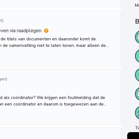
M
B
n)
ven via raadplegen
 de titels van documenten en daaronder komt de
m de samenvatting niet te laten tonen, maar alleen de
instelbaar is?
gen)
 als coördinator? We krijgen een foutmelding dat de
n een coördinator en daarom is toegewezen aan de
gesynchroniseerd samen met de gebruik
T