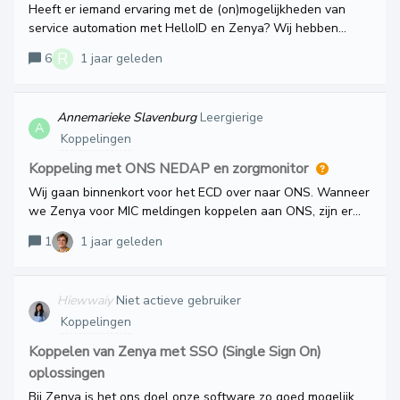
Heeft er iemand ervaring met de (on)mogelijkheden van
service automation met HelloID en Zenya? Wij hebben
momenteel een koppeling tussen Azure en Zenya,
R
6
1 jaar geleden
waardoor alle gebruikers informatie automatisch
gesynchroniseerd wordt met het bronsysteem. We zouden
dat graag nog een stap verder willen brengen door ook de
Annemarieke Slavenburg
Leergierige
rechten voor bepaalde meldtypen of bijvoorbeeld
A
Koppelingen
documenten te automatiseren met HelloID. Heeft iemand
daar ervaring mee en wil je die ervaring dan met ons
Koppeling met ONS NEDAP en zorgmonitor
delen? Ik ben benieuwd naar de mogelijkheden en of er
Wij gaan binnenkort voor het ECD over naar ONS. Wanneer
zaken zijn waar we rekening mee moeten houden.Met
we Zenya voor MIC meldingen koppelen aan ONS, zijn er
vriendelijke groet,Rinske
dan mogelijkheden om informatie over meldingen op de
1
1 jaar geleden
zorgmonitor van ONS te zien? Bijvoorbeeld dat er een
nieuwe MIC melding is.
Hiewwaiy
Niet actieve gebruiker
Koppelingen
Koppelen van Zenya met SSO (Single Sign On)
oplossingen
Bij Zenya is het ons doel onze software zo goed mogelijk