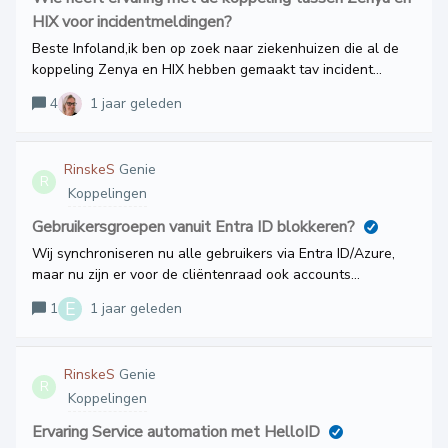
HIX voor incidentmeldingen?
Beste Infoland,ik ben op zoek naar ziekenhuizen die al de
koppeling Zenya en HIX hebben gemaakt tav incident
melden. Zouden jullie mij enkele namen kunnen geven
4
1 jaar geleden
zodat ik contact op kan nemen?Met vriendelijke groet,Iris
van LeeuwenReinier de Graaf Gasthuis, Delft
RinskeS
Genie
R
Koppelingen
Gebruikersgroepen vanuit Entra ID blokkeren?
Wij synchroniseren nu alle gebruikers via Entra ID/Azure,
maar nu zijn er voor de cliëntenraad ook accounts
aangemaakt en we willen niet dat zij ook toegang hebben
E
1
1 jaar geleden
tot Zenya.Kunnen wij gebruikers/groepen blokkeren voor
gebruik van Zenya, als de gebruiker/groepen
gesynchroniseerd worden vanuit Entra ID provisioning? Wij
RinskeS
Genie
horen het graag als iemand weet hoe je dat kunt
R
Koppelingen
inrichten.Groet,Rinske
Ervaring Service automation met HelloID