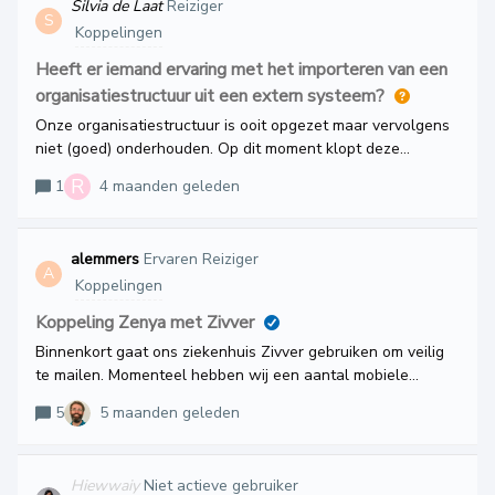
Silvia de Laat
Reiziger
Patient meldingen. Medewerker en informatie veiligheid
S
Koppelingen
ontbreken.Infoland geeft aan dat dit met de rechten te
maken kan hebben. Onduidelijk is om welke rechten het
Heeft er iemand ervaring met het importeren van een
gaat. Heeft iemand hiermee ervaring?
organisatiestructuur uit een extern systeem?
Onze organisatiestructuur is ooit opgezet maar vervolgens
niet (goed) onderhouden. Op dit moment klopt deze
helemaal niet met de werkelijkheid. Omdat we gaan
R
1
4 maanden geleden
werken met Compliance en audit wordt het steeds
belangrijker om deze op orde te hebben. We krijgen de
medewerkers uit een extern systeem (SmartAIM - AFAS) en
alemmers
Ervaren Reiziger
ook de functies en afdelingen kunnen we hieruit krijgen.
A
Koppelingen
Inclusief de hiërarchie. Mijn vraag is of iemand hier al
ervaring mee heeft?
Koppeling Zenya met Zivver
Binnenkort gaat ons ziekenhuis Zivver gebruiken om veilig
te mailen. Momenteel hebben wij een aantal mobiele
meldingstypen die door patiënten gebruikt kunnen worden
5
5 maanden geleden
om een melding te doen. Vanuit de workflow en de
afhandeling is er de wens om hier en daar een mail te
kunnen sturen vanuit iTask naar de melder. Ivm veiligheid
Hiewwaiy
Niet actieve gebruiker
staat de optie nu op de server uitgeschakeld omdat deze