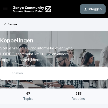
Inloggen
Zenya
Koppelingen
Stel je vragen en vind informatie over iSync,
i+ODBC, sharepoint kit, i+HL7 en andere
koppelingsmogelijkheden
67
218
Topics
Reacties