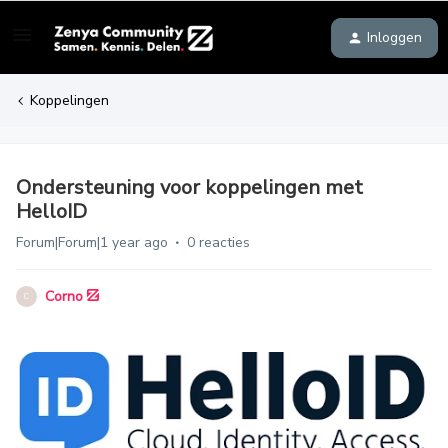
Inloggen
Koppelingen
Ondersteuning voor koppelingen met
HelloID
Forum|Forum|1 year ago
0 reacties
Corno
C