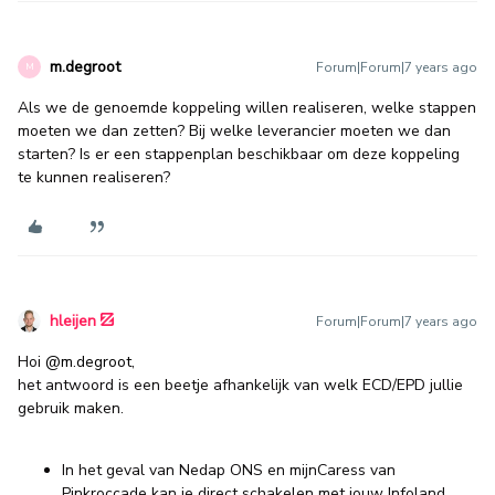
m.degroot
Forum|Forum|7 years ago
M
Als we de genoemde koppeling willen realiseren, welke stappen
moeten we dan zetten? Bij welke leverancier moeten we dan
starten? Is er een stappenplan beschikbaar om deze koppeling
te kunnen realiseren?
hleijen
Forum|Forum|7 years ago
Hoi
@m.degroot
,
het antwoord is een beetje afhankelijk van welk ECD/EPD jullie
gebruik maken.
In het geval van Nedap ONS en mijnCaress van
Pinkroccade kan je direct schakelen met jouw Infoland