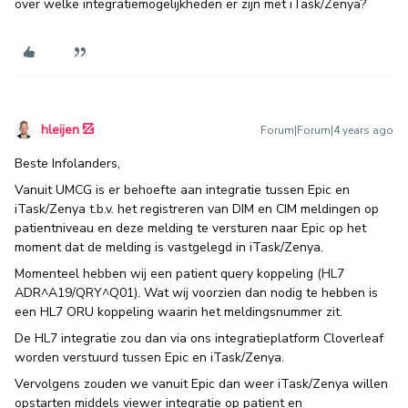
over welke integratiemogelijkheden er zijn met iTask/Zenya?
hleijen
Forum|Forum|4 years ago
Beste Infolanders,
Vanuit UMCG is er behoefte aan integratie tussen Epic en
iTask/Zenya t.b.v. het registreren van DIM en CIM meldingen op
patientniveau en deze melding te versturen naar Epic op het
moment dat de melding is vastgelegd in iTask/Zenya.
Momenteel hebben wij een patient query koppeling (HL7
ADR^A19/QRY^Q01). Wat wij voorzien dan nodig te hebben is
een HL7 ORU koppeling waarin het meldingsnummer zit.
De HL7 integratie zou dan via ons integratieplatform Cloverleaf
worden verstuurd tussen Epic en iTask/Zenya.
Vervolgens zouden we vanuit Epic dan weer iTask/Zenya willen
opstarten middels viewer integratie op patient en