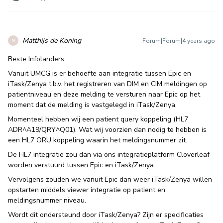
Matthijs de Koning
Forum|Forum|4 years ago
M
Beste Infolanders,
Vanuit UMCG is er behoefte aan integratie tussen Epic en
iTask/Zenya t.b.v. het registreren van DIM en CIM meldingen op
patientniveau en deze melding te versturen naar Epic op het
moment dat de melding is vastgelegd in iTask/Zenya.
Momenteel hebben wij een patient query koppeling (HL7
ADR^A19/QRY^Q01). Wat wij voorzien dan nodig te hebben is
een HL7 ORU koppeling waarin het meldingsnummer zit.
De HL7 integratie zou dan via ons integratieplatform Cloverleaf
worden verstuurd tussen Epic en iTask/Zenya.
Vervolgens zouden we vanuit Epic dan weer iTask/Zenya willen
opstarten middels viewer integratie op patient en
meldingsnummer niveau.
Wordt dit ondersteund door iTask/Zenya? Zijn er specificaties