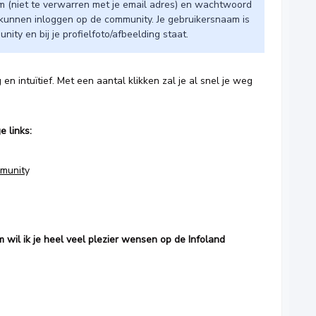
am (niet te verwarren met je email adres) en wachtwoord
e kunnen inloggen op de community. Je gebruikersnaam is
y en bij je profielfoto/afbeelding staat. ​​​​
n intuïtief. Met een aantal klikken zal je al snel je weg
e links:
mmunit
y
wil ik je heel veel plezier wensen op de Infoland