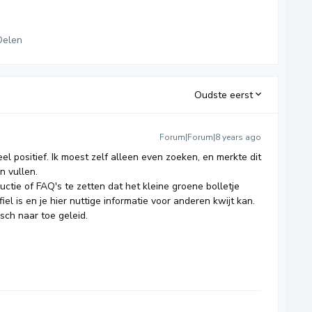
Delen
Oudste eerst
Forum|Forum|8 years ago
l positief. Ik moest zelf alleen even zoeken, en merkte dit
on vullen.
ductie of FAQ's te zetten dat het kleine groene bolletje
el is en je hier nuttige informatie voor anderen kwijt kan.
isch naar toe geleid.