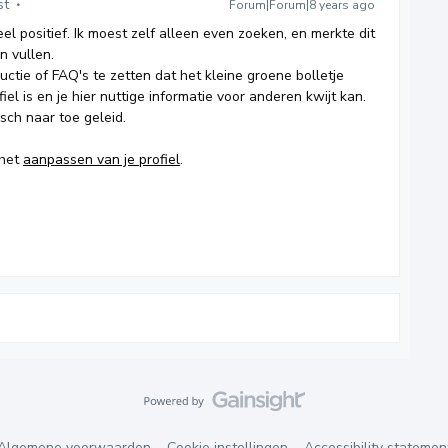
st
Forum|Forum|8 years ago
l positief. Ik moest zelf alleen even zoeken, en merkte dit
on vullen.
ductie of FAQ's te zetten dat het kleine groene bolletje
el is en je hier nuttige informatie voor anderen kwijt kan.
isch naar toe geleid.
 het
aanpassen van je profiel
.
Algemene voorwaarden
Cookie instellingen
Accessibility statemen