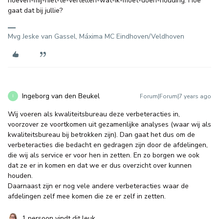
hoeven-mij-niet-te-vertellen-wat-ik-moet-doen-houding. Hoe
gaat dat bij jullie?
Mvg Jeske van Gassel, Máxima MC Eindhoven/Veldhoven
Ingeborg van den Beukel
Forum|Forum|7 years ago
I
Wij voeren als kwaliteitsbureau deze verbeteracties in,
voorzover ze voortkomen uit gezamenlijke analyses (waar wij als
kwaliteitsbureau bij betrokken zijn). Dan gaat het dus om de
verbeteracties die bedacht en gedragen zijn door de afdelingen,
die wij als service er voor hen in zetten. En zo borgen we ook
dat ze er in komen en dat we er dus overzicht over kunnen
houden.
Daarnaast zijn er nog vele andere verbeteracties waar de
afdelingen zelf mee komen die ze er zelf in zetten.
1 persoon vindt dit leuk