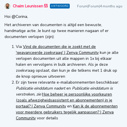
Chaim Leunissen
Forum|Forum|4 months ago
ANTWOORD
Hoi ​
@Corina
,
Het archiveren van documenten is altijd een bewuste,
handmatige actie. Je kunt op twee manieren nagaan of er
documenten verlopen (zijn):
Via
Vind de documenten die je zoekt met de
'geavanceerde zoekvraag' | Zenya Community
kun je alle
verlopen documenten uit alle mappen in 1x bij elkaar
halen en vervolgens in bulk archiveren. Als je deze
zoekvraag opslaat, dan kun je die telkens met 1 druk op
de knop opnieuw uitvoeren
Er zijn twee relevante e-mailabonnementen beschikbaar:
Publicatie einddatum nadert
en
Publicatie einddatum is
verstreken, zie
Hoe beheer je persoonlijke voorkeuren
(zoals afwezigheidsassistent en abonnementen) in je
portaal? | Zenya Community
en
Kan ik de abonnementen
voor meerdere gebruikers tegelijk aanpassen? | Zenya
Community
voor details