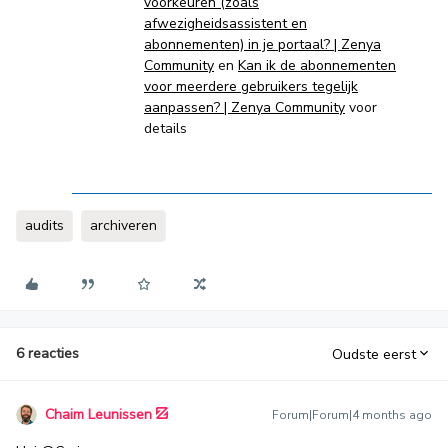
voorkeuren (zoals
afwezigheidsassistent en
abonnementen) in je portaal? | Zenya
Community
en
Kan ik de abonnementen
voor meerdere gebruikers tegelijk
aanpassen? | Zenya Community
voor
details
audits
archiveren
6 reacties
Oudste eerst
Chaim Leunissen
Forum|Forum|4 months ago