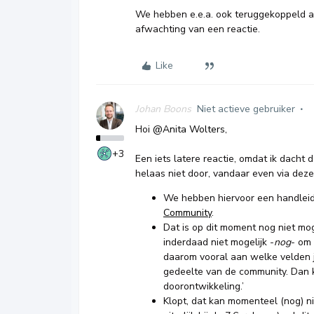
We hebben e.e.a. ook teruggekoppeld a
afwachting van een reactie.
Like
Johan Boons
Niet actieve gebruiker
Hoi ​
@Anita Wolters
,
+3
Een iets latere reactie, omdat ik dacht
helaas niet door, vandaar even via deze w
We hebben hiervoor een handleidi
Community
.
Dat is op dit moment nog niet mog
inderdaad niet mogelijk -
nog
- om
daarom vooral aan welke velden 
gedeelte van de community. Dan 
doorontwikkeling.’
Klopt, dat kan momenteel (nog) n