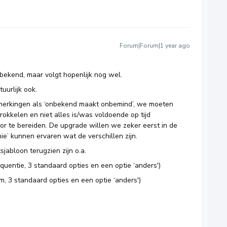
Forum|Forum|1 year ago
 bekend, maar volgt hopenlijk nog wel.
urlijk ook.
pmerkingen als ‘onbekend maakt onbemind’, we moeten
prokkelen en niet alles is/was voldoende op tijd
r te bereiden. De upgrade willen we zeker eerst in de
ie’ kunnen ervaren wat de verschillen zijn.
jabloon terugzien zijn o.a.
quentie, 3 standaard opties en een optie ‘anders')
, 3 standaard opties en een optie ‘anders')