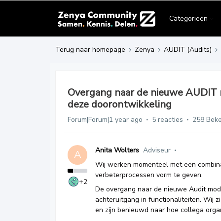
Categorieën
Terug naar homepage
Zenya
AUDIT (Audits)
Overgang naar de nieuwe AUDIT m
deze doorontwikkeling
Forum|Forum|1 year ago
5 reacties
258 Bek
Anita Wolters
Adviseur
A
Wij werken momenteel met een combina
verbeterprocessen vorm te geven.
+2
De overgang naar de nieuwe Audit mod
achteruitgang in functionaliteiten. Wij 
en zijn benieuwd naar hoe collega organ