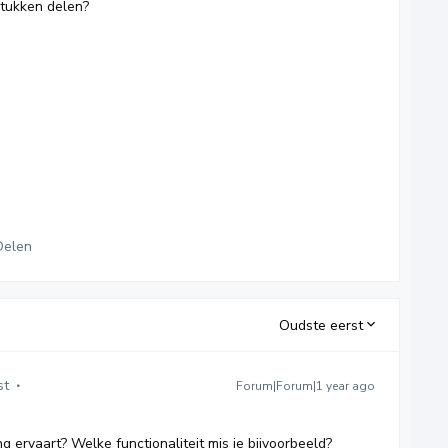
gstukken delen?
Delen
Oudste eerst
st
Forum|Forum|1 year ago
g ervaart? Welke functionaliteit mis je bijvoorbeeld?