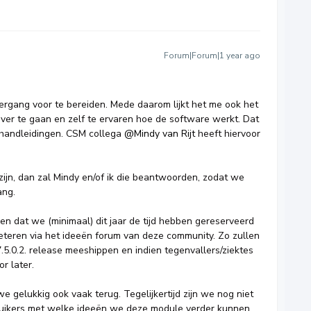
Forum|Forum|1 year ago
vergang voor te bereiden. Mede daarom lijkt het me ook het
ver te gaan en zelf te ervaren hoe de software werkt. Dat
handleidingen. CSM collega ​
@Mindy van Rijt
heeft hiervoor
ijn, dan zal Mindy en/of ik die beantwoorden, zodat we
ang.
n dat we (minimaal) dit jaar de tijd hebben gereserveerd
eren via het ideeën forum van deze community. Zo zullen
.5.0.2. release meeshippen en indien tegenvallers/ziektes
r later.
e gelukkig ook vaak terug. Tegelijkertijd zijn we nog niet
ruikers met welke ideeën we deze module verder kunnen