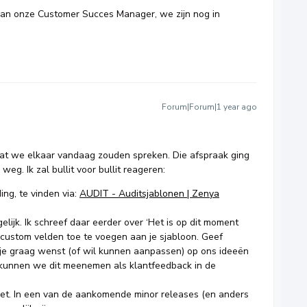
an onze Customer Succes Manager, we zijn nog in
Forum|Forum|1 year ago
 dat we elkaar vandaag zouden spreken. Die afspraak ging
eg. Ik zal bullit voor bullit reageren:
ng, te vinden via:
AUDIT - Auditsjablonen | Zenya
elijk. Ik schreef daar eerder over ‘Het is op dit moment
 custom velden toe te voegen aan je sjabloon. Geef
je graag wenst (of wil kunnen aanpassen) op ons ideeën
kunnen we dit meenemen als klantfeedback in de
iet. In een van de aankomende minor releases (en anders