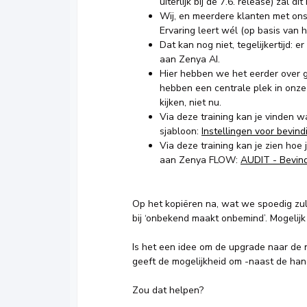
uiterlijk bij de 7.6. release) zal dit
Wij, en meerdere klanten met ons, 
Ervaring leert wél (op basis van 
Dat kan nog niet, tegelijkertijd:
aan Zenya AI.
Hier hebben we het eerder over ge
hebben een centrale plek in onze
kijken, niet nu.
Via deze training kan je vinden w
sjabloon:
Instellingen voor bevin
Via deze training kan je zien hoe
aan Zenya FLOW:
AUDIT - Bevin
Op het kopiëren na, wat we spoedig zul
bij ‘onbekend maakt onbemind’. Mogelijk 
Is het een idee om de upgrade naar de
geeft de mogelijkheid om -naast de hand
Zou dat helpen?