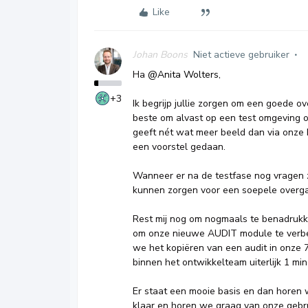
Like
Johan Boons
Niet actieve gebruiker
Ha ​
@Anita Wolters
,
+3
Ik begrijp jullie zorgen om een goede o
beste om alvast op een test omgeving o
geeft nét wat meer beeld dan via onze 
een voorstel gedaan.
Wanneer er na de testfase nog vragen z
kunnen zorgen voor een soepele overg
Rest mij nog om nogmaals te benadrukke
om onze nieuwe AUDIT module te verbet
we het kopiëren van een audit in onze 7
binnen het ontwikkelteam uiterlijk 1 mino
Er staat een mooie basis en dan horen w
klaar en horen we graag van onze geb