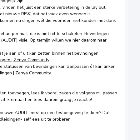
 mogelijk zijn.
vinden het juist een sterke verbetering in de lay out.
het nieuwe RISK) dat het vaak even wennen is.
 er kunnen nu dingen wél die voorheen niet konden met dank
had per mail: die is niet uit te schakelen. Bevindingen
 (AUDIT) visie. Op termijn willen we hier daarom naar
at je aan of uit kan zetten binnen het bevindingen
dingen | Zenya Community
 je statussen van bevindingen kan aanpassen óf kan linken
dingen | Zenya Community
len toevoegen, lees ik vooral zaken die volgens mij passen
zit ik ernaast en lees daarom graag je reactie!
 nieuwe AUDIT eerst op een testomgeving te doen? Dat
leidingen- zelf eea uit te proberen.