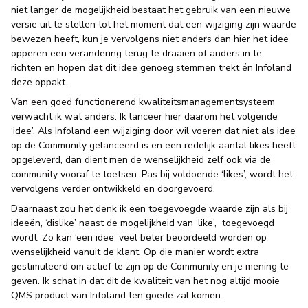
niet langer de mogelijkheid bestaat het gebruik van een nieuwe
versie uit te stellen tot het moment dat een wijziging zijn waarde
bewezen heeft, kun je vervolgens niet anders dan hier het idee
opperen een verandering terug te draaien of anders in te
richten en hopen dat dit idee genoeg stemmen trekt én Infoland
deze oppakt.
Van een goed functionerend kwaliteitsmanagementsysteem
verwacht ik wat anders. Ik lanceer hier daarom het volgende
‘idee’. Als Infoland een wijziging door wil voeren dat niet als idee
op de Community gelanceerd is en een redelijk aantal likes heeft
opgeleverd, dan dient men de wenselijkheid zelf ook via de
community vooraf te toetsen. Pas bij voldoende ‘likes’, wordt het
vervolgens verder ontwikkeld en doorgevoerd.
Daarnaast zou het denk ik een toegevoegde waarde zijn als bij
ideeën, ‘dislike’ naast de mogelijkheid van ‘like’, toegevoegd
wordt. Zo kan ‘een idee’ veel beter beoordeeld worden op
wenselijkheid vanuit de klant. Op die manier wordt extra
gestimuleerd om actief te zijn op de Community en je mening te
geven. Ik schat in dat dit de kwaliteit van het nog altijd mooie
QMS product van Infoland ten goede zal komen.