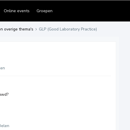
Online events
Groepen
en overige thema's
GLP (Good Laboratory Practice)
ken
ouwd?
Delen