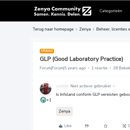
Categorieën
Terug naar homepage
Zenya
Beheer, licenties 
VRAAG
GLP (Good Laboratory Practice)
Forum|Forum|5 years ago
1 reactie
28 Beke
colette
Niet actieve gebruiker
Is Infoland conform GLP vereisten geb
+1
Zenya
Like