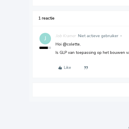
1 reactie
Job Kramer
Niet actieve gebruiker
J
Hoi
@colette
,
Is GLP van toepassing op het bouwen v
Like