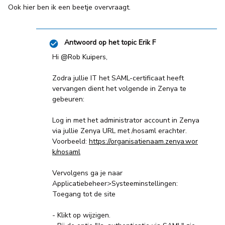
Ook hier ben ik een beetje overvraagt.
Antwoord op het topic
Erik F
Hi ​
@Rob Kuipers
,
Zodra jullie IT het SAML-certificaat heeft
vervangen dient het volgende in Zenya te
gebeuren:
Log in met het administrator account in Zenya
via jullie Zenya URL met /nosaml erachter.
Voorbeeld:
https://organisatienaam.zenya.wor
k/nosaml
Vervolgens ga je naar
Applicatiebeheer>Systeeminstellingen:
Toegang tot de site
- Klikt op wijzigen.