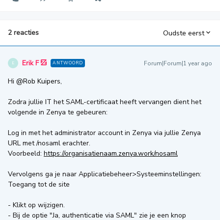
2 reacties
Oudste eerst
Erik F
Forum|Forum|1 year ago
ANTWOORD
E
Hi ​
@Rob Kuipers
,
Zodra jullie IT het SAML-certificaat heeft vervangen dient het
volgende in Zenya te gebeuren:
Log in met het administrator account in Zenya via jullie Zenya
URL met /nosaml erachter.
Voorbeeld:
https://organisatienaam.zenya.work/nosaml
Vervolgens ga je naar Applicatiebeheer>Systeeminstellingen:
Toegang tot de site
- Klikt op wijzigen.
- Bij de optie "Ja, authenticatie via SAML" zie je een knop