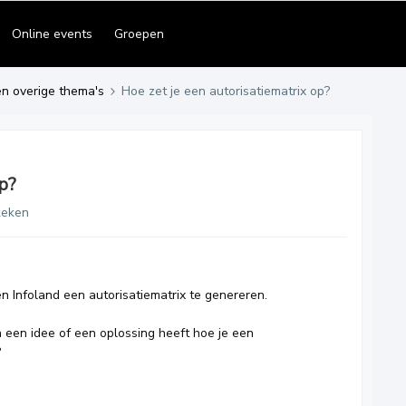
Online events
Groepen
en overige thema's
Hoe zet je een autorisatiematrix op?
p?
keken
en Infoland een autorisatiematrix te genereren.
 een idee of een oplossing heeft hoe je een
?