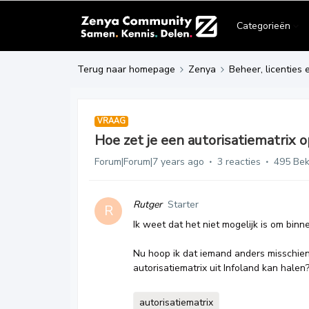
Categorieën
Terug naar homepage
Zenya
Beheer, licenties 
VRAAG
Hoe zet je een autorisatiematrix o
Forum|Forum|7 years ago
3 reacties
495 Be
Rutger
Starter
R
Ik weet dat het niet mogelijk is om binn
Nu hoop ik dat iemand anders misschien
autorisatiematrix uit Infoland kan halen
autorisatiematrix