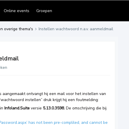
Online events
Groepen
en overige thema's
Instellen wachtwoord n.a.v. aanmeldmail
eldmail
eken
s aangemaakt ontvangt hij een mail voor het instellen van
wachtwoord instellen” druk krijgt hij een foutmelding:
 in
Infoland.Suite
versie
5.13.0.3598.
De omschrijving die bij
Password.aspx’ has not been pre-compliled, and cannot be