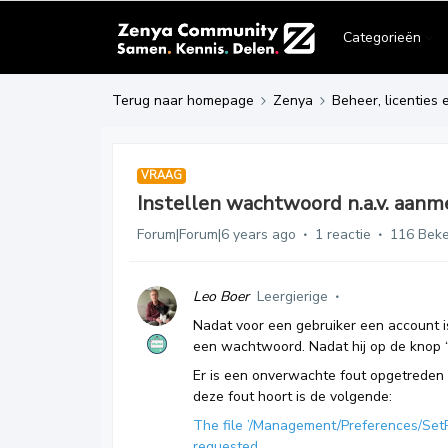
Categorieën
Terug naar homepage
Zenya
Beheer, licenties 
VRAAG
Instellen wachtwoord n.a.v. aanm
Forum|Forum|6 years ago
1 reactie
116 Bek
Leo Boer
Leergierige
Nadat voor een gebruiker een account i
een wachtwoord. Nadat hij op de knop “
Er is een onverwachte fout opgetreden
deze fout hoort is de volgende:
The file ’/Management/Preferences/Set
requested.