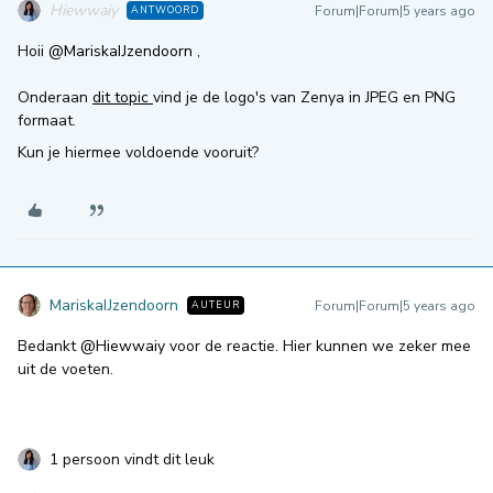
Hiewwaiy
Forum|Forum|5 years ago
ANTWOORD
Hoii
@MariskaIJzendoorn
,
Onderaan
dit topic
vind je de logo's van Zenya in JPEG en PNG
formaat.
Kun je hiermee voldoende vooruit?
MariskaIJzendoorn
Forum|Forum|5 years ago
AUTEUR
Bedankt
@Hiewwaiy
voor de reactie. Hier kunnen we zeker mee
uit de voeten.
1 persoon vindt dit leuk