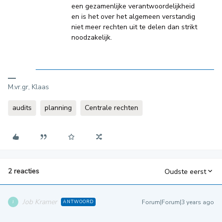
een gezamenlijke verantwoordelijkheid
en is het over het algemeen verstandig
niet meer rechten uit te delen dan strikt
noodzakelijk.
M.vr.gr, Klaas
audits
planning
Centrale rechten
2 reacties
Oudste eerst
Job Kramer
Forum|Forum|3 years ago
ANTWOORD
J