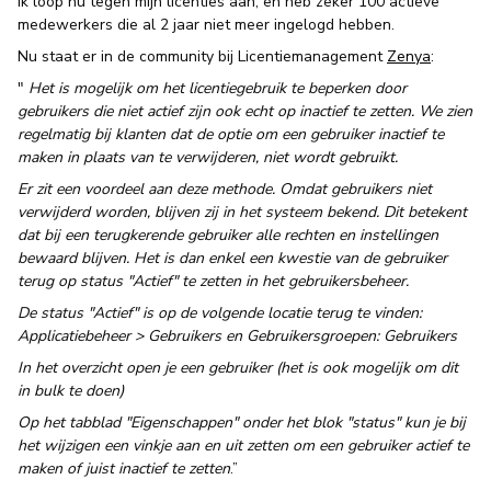
Ik loop nu tegen mijn licenties aan, en heb zeker 100 actieve
medewerkers die al 2 jaar niet meer ingelogd hebben.
Nu staat er in de community bij Licentiemanagement
Zenya
:
"
Het is mogelijk om het licentiegebruik te beperken door
gebruikers die niet actief zijn ook echt op inactief te zetten. We zien
regelmatig bij klanten dat de optie om een gebruiker inactief te
maken in plaats van te verwijderen, niet wordt gebruikt.
Er zit een voordeel aan deze methode. Omdat gebruikers niet
verwijderd worden, blijven zij in het systeem bekend. Dit betekent
dat bij een terugkerende gebruiker alle rechten en instellingen
bewaard blijven. Het is dan enkel een kwestie van de gebruiker
terug op status "Actief" te zetten in het gebruikersbeheer.
De status "Actief" is op de volgende locatie terug te vinden:
Applicatiebeheer > Gebruikers en Gebruikersgroepen: Gebruikers
In het overzicht open je een gebruiker (het is ook mogelijk om dit
in bulk te doen)
Op het tabblad "Eigenschappen" onder het blok "status" kun je bij
het wijzigen een vinkje aan en uit zetten om een gebruiker actief te
maken of juist inactief te zetten
.”