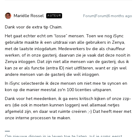
Mariëlle Rossel
Forum|Forum|6 months ago
AUTEUR
Dank voor de extra tip Chaim.
Het gaat echter echt om “losse” mensen. Toen we nog iSync
gebruikte maakte ik een uitdraai van alle gebruikers in Zenya,
met de laatste inlogdatum. Medewerkers bv die als chauffeur
werken, of in onze gasterij, daarvan zie je vaak dat deze nooit in
Zenya inloggen. Dat zijn niet alle mensen van de gasterij, dus ik
kan ze er als functie (entra ID) niet uitfilteren, want er zijn wel
andere mensen van de gasterij die wél inloggen.
In iSync selecteerde ik deze mensen om niet mee te syncen en
kon op die manier meestal zo'n 100 licenties uitsparen.
Dank voor het meedenken, ik ga eens kritisch kijken of onze zzp-
ers (die ook in moeten kunnen loggen) wel allemaal netjes
afgemeld zijn, en daar wat ruimte creëren ;-) Dat heeft meer met
onze interne processen te maken.
Om nieuwe dingen in je leven toe te laten, zul je soms eerst