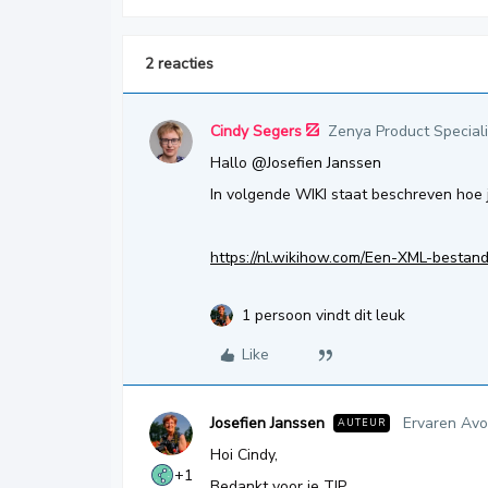
2 reacties
Cindy Segers
Zenya Product Speciali
Hallo
@Josefien Janssen
In volgende WIKI staat beschreven hoe j
https://nl.wikihow.com/Een-XML-bestan
1 persoon vindt dit leuk
Like
Josefien Janssen
Ervaren Avo
AUTEUR
Hoi Cindy,
+1
Bedankt voor je TIP.