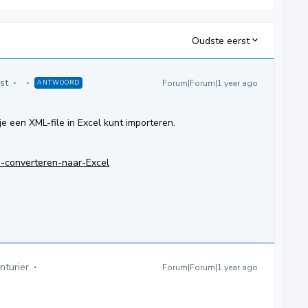
Oudste eerst
st
Forum|Forum|1 year ago
ANTWOORD
e een XML-file in Excel kunt importeren.
d-converteren-naar-Excel
nturier
Forum|Forum|1 year ago