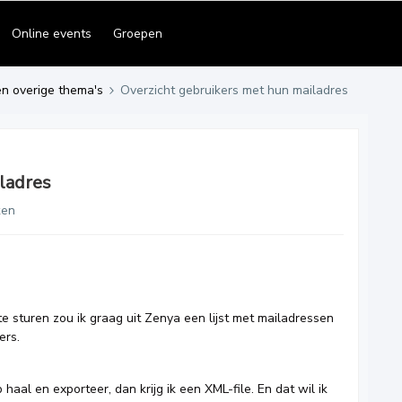
Online events
Groepen
en overige thema's
Overzicht gebruikers met hun mailadres
ladres
ken
 sturen zou ik graag uit Zenya een lijst met mailadressen
ers.
p haal en exporteer, dan krijg ik een XML-file. En dat wil ik