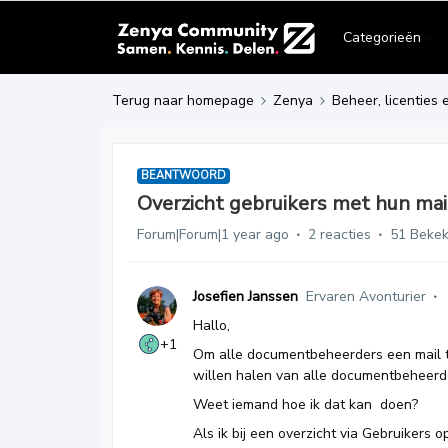
Categorieën
Terug naar homepage
Zenya
Beheer, licenties 
BEANTWOORD
Overzicht gebruikers met hun mai
Forum|Forum|1 year ago
2 reacties
51 Beke
Josefien Janssen
Ervaren Avonturier
Hallo,
+1
Om alle documentbeheerders een mail te
willen halen van alle documentbeheerd
Weet iemand hoe ik dat kan doen?
Als ik bij een overzicht via Gebruikers o