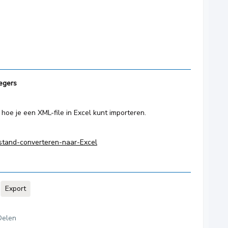
egers
hoe je een XML-file in Excel kunt importeren.
estand-converteren-naar-Excel
Export
Delen