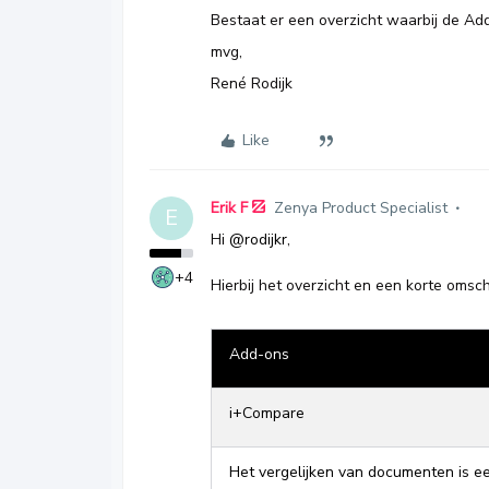
Bestaat er een overzicht waarbij de Ad
mvg,
René Rodijk
Like
Erik F
Zenya Product Specialist
E
Hi
@rodijkr
,
+4
Hierbij het overzicht en een korte omschr
Add-ons
i+Compare
Het vergelijken van documenten is ee