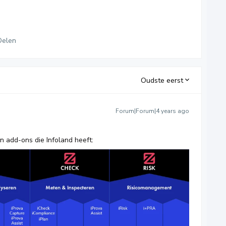
Delen
Oudste eerst
Forum|Forum|4 years ago
en add-ons die Infoland heeft: