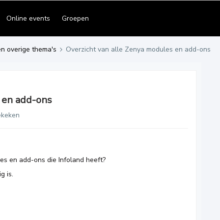
Online events
Groepen
en overige thema's
Overzicht van alle Zenya modules en add-ons
 en add-ons
ekeken
es en add-ons die Infoland heeft?
g is.