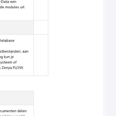
i+Data een
de modules uit
Database
kstbestanden, aan
g kun je
systeem of
in Zenya FLOW.
ocumenten delen