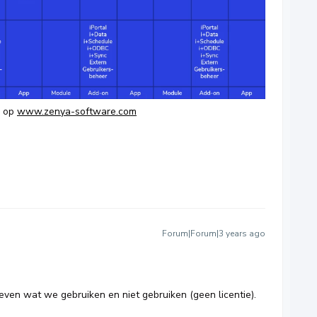
e op
www.zenya-software.com
Forum|Forum|3 years ago
geven wat we gebruiken en niet gebruiken (geen licentie).