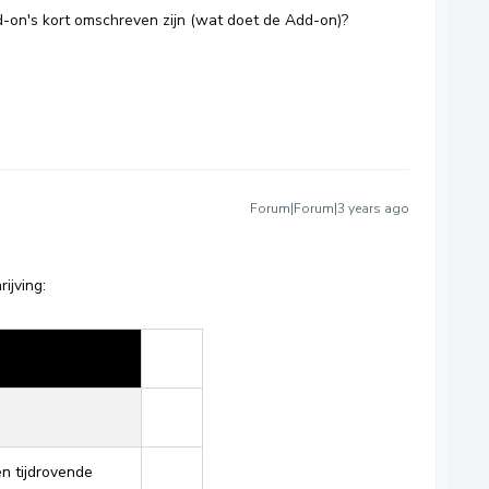
d-on's kort omschreven zijn (wat doet de Add-on)?
Forum|Forum|3 years ago
ijving:
n tijdrovende