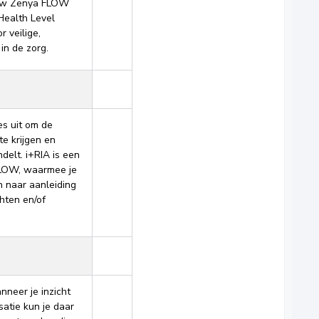
jouw Zenya FLOW
Health Level
 veilige,
in de zorg.
es uit om de
te krijgen en
ndelt. i+RIA is een
FLOW, waarmee je
 naar aanleiding
chten en/of
neer je inzicht
satie kun je daar