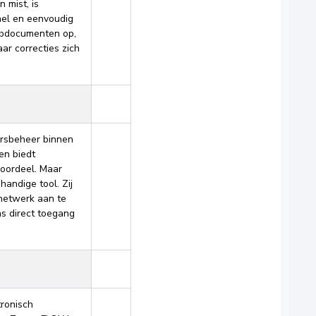
n mist, is
nel en eenvoudig
ebdocumenten op,
ar correcties zich
ersbeheer binnen
en biedt
oordeel. Maar
handige tool. Zij
netwerk aan te
ns direct toegang
tronisch