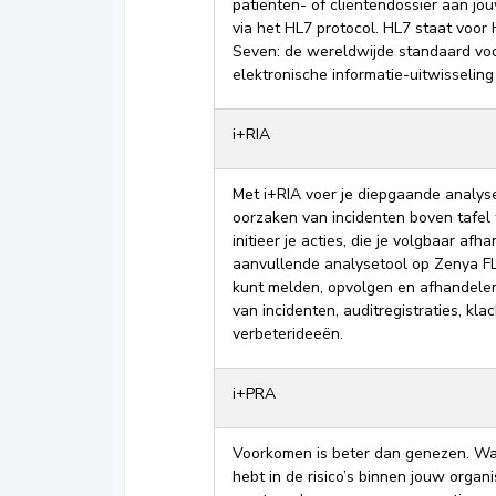
patiënten- of cliëntendossier aan 
via het HL7 protocol. HL7 staat voor 
Seven: de wereldwijde standaard voor
elektronische informatie-uitwisseling 
i+RIA
Met i+RIA voer je diepgaande analys
oorzaken van incidenten boven tafel 
initieer je acties, die je volgbaar afha
aanvullende analysetool op Zenya 
kunt melden, opvolgen en afhandelen
van incidenten, auditregistraties, kla
verbeterideeën.
i+PRA
Voorkomen is beter dan genezen. Wan
hebt in de risico’s binnen jouw organi