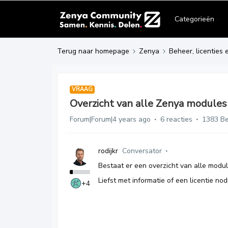
Categorieën
Terug naar homepage
Zenya
Beheer, licenties 
VRAAG
Overzicht van alle Zenya modules
Forum|Forum|4 years ago
6 reacties
1383 B
rodijkr
Conversator
Bestaat er een overzicht van alle modul
Liefst met informatie of een licentie nodi
+4