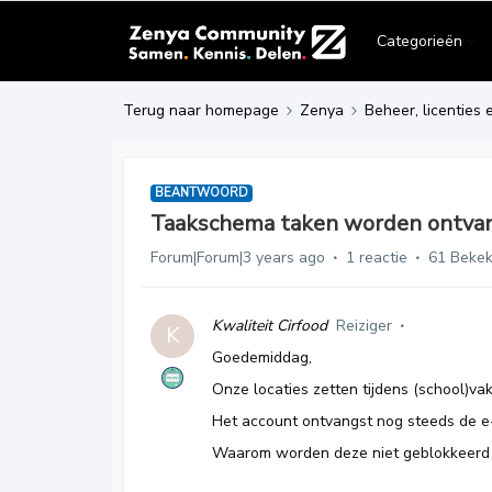
Categorieën
Terug naar homepage
Zenya
Beheer, licenties 
BEANTWOORD
Taakschema taken worden ontvan
Forum|Forum|3 years ago
1 reactie
61 Beke
Kwaliteit Cirfood
Reiziger
K
Goedemiddag,
Onze locaties zetten tijdens (school)v
Het account ontvangst nog steeds de e
Waarom worden deze niet geblokkeerd b