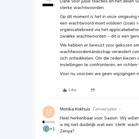
Dank voor jullie reacties en het delen 
sterke wachtwoorden.
Op dit moment is het in onze omgeving 
een wachtwoord moet voldoen (zoals verp
organisatiebreed via het applicatiebehee
zwakke wachtwoorden – dit is een gener
We hebben er bewust voor gekozen om de
wachtwoordenlandschap verandert contin
zich ontwikkelen. Om die reden kiezen w
instellingen te confronteren, en richte
Voor nu voorzien we geen wijzigingen in
Like
Monika Kokhuis
Conversator
M
Heel herkenbaar voor Saxion. Wij wille
is mij niet duidelijk wat een ‘sterk’ w
+1
Zenya?