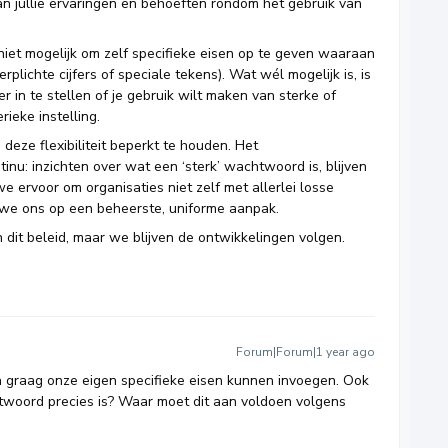
van jullie ervaringen en behoeften rondom het gebruik van
niet mogelijk om zelf specifieke eisen op te geven waaraan
lichte cijfers of speciale tekens). Wat wél mogelijk is, is
r in te stellen of je gebruik wilt maken van sterke of
ieke instelling.
ze flexibiliteit beperkt te houden. Het
u: inzichten over wat een ‘sterk’ wachtwoord is, blijven
e ervoor om organisaties niet zelf met allerlei losse
n we ons op een beheerste, uniforme aanpak.
 dit beleid, maar we blijven de ontwikkelingen volgen.
Forum|Forum|1 year ago
n graag onze eigen specifieke eisen kunnen invoegen. Ook
achtwoord precies is? Waar moet dit aan voldoen volgens