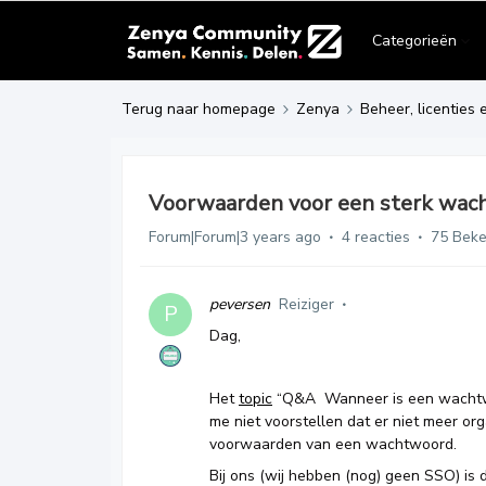
Categorieën
Terug naar homepage
Zenya
Beheer, licenties 
Voorwaarden voor een sterk wac
Forum|Forum|3 years ago
4 reacties
75 Bek
peversen
Reiziger
P
Dag,
Het
topic
“Q&A Wanneer is een wachtwoo
me niet voorstellen dat er niet meer org
voorwaarden van een wachtwoord.
Bij ons (wij hebben (nog) geen SSO) is 