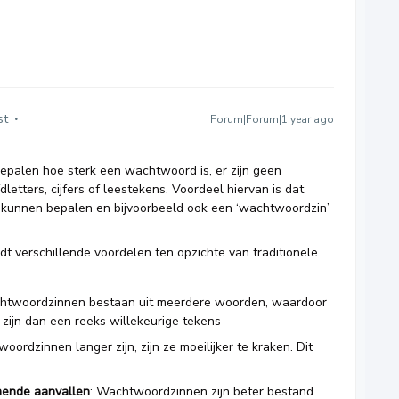
st
Forum|Forum|1 year ago
bepalen hoe sterk een wachtwoord is, er zijn geen
letters, cijfers of leestekens. Voordeel hiervan is dat
 kunnen bepalen en bijvoorbeeld ook een ‘wachtwoordzin’
t verschillende voordelen ten opzichte van traditionele
htwoordzinnen bestaan uit meerdere woorden, waardoor
 zijn dan een reeks willekeurige tekens
ordzinnen langer zijn, zijn ze moeilijker te kraken. Dit
mende aanvallen
: Wachtwoordzinnen zijn beter bestand