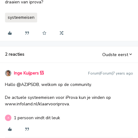
draaien van iprova?
systeemeisen
2 reacties
Oudste eerst
Inge Kuijpers
Forum|Forum|7 years ago
Hallo
@AZJPSDB
, welkom op de community.
De actuele systeemeisen voor iProva kun je vinden op
www.infoland.nl/klaarvooriprova.
1 persoon vindt dit leuk
A