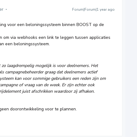
er
Forum|Forum|1 year ago
ling voor een beloningssysteem binnen BOOST op de
en om via webhooks een link te leggen tussen applicaties
an een beloningssysteem.
et zo laagdrempelig mogelijk is voor deelnemers. Het
l als campagnebeheerder graag dat deelnemers actief
nsysteem kan voor sommige gebruikers een reden zijn om
 campagne of vraag van de week. Er zijn echter ook
rijdelement juist afschrikken waardoor zij afhaken.
 geen doorontwikkeling voor te plannen.