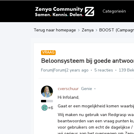
Categorieën
Terug naar homepage
Zenya
BOOST (Campagn
VRAAG
Beloonsysteem bij goede antwoo
Forum|Forum|2 years ago
5 reacties
139 Be
cverschuur
Genie
Hi Infoland,
Gaat er een mogelijkheid komen waarb
+6
Wij maken nu gebruik van Redgrasp waarb
beantwoorden van een vraag punten kun
voor gebruikers om echt de dagelijkse /
wij serieus aan het overwegen om Zenya