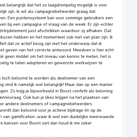
heel belangrijk dat het zo laagdrempelig mogelijk is voor
ijk zijn, ik wil als campagnebeheerder graag dat
ijven. Een puntensysteem kan voor sommige gebruikers een
ijven bij een campagne of vraag van de week. Er zijn echter
strijdelement juist afschrikken waardoor zij afhaken. Dat
ekozen hebben en het momenteel ook niet van plan zijn. Ik
eit dat ze actief bezig zijn met het onderwerp dat ik
het geven van het correcte antwoord. Meedoen is hier echt
ok geen middel om het niveau van kennis te meten, het is
elig te laten adopteren en gewenste werkwijzen te
om toch beloond te worden als deelnemer van een
 vind ik namelijk wel belangrijk! Maar dan op een manier
en. Zo krijg je bijvoorbeeld in Boost confetti als beloning
nnisvraag. Ook kun je likes krijgen na het plaatsen van
 door andere deelnemers of campagnebeheerders
wordt dan beloond voor je actieve bijdrage én op de
men van gamification, waar ik wel een duidelijke meerwaarde
ere kansen voor Boost ziet dan houd ik me zeker