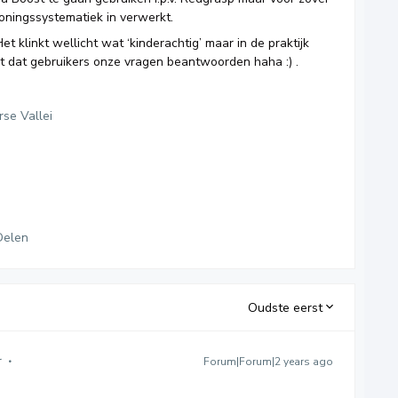
loningssystematiek in verwerkt.
Het klinkt wellicht wat ‘kinderachtig’ maar in de praktijk
gt dat gebruikers onze vragen beantwoorden haha :) .
rse Vallei
Delen
Oudste eerst
r
Forum|Forum|2 years ago