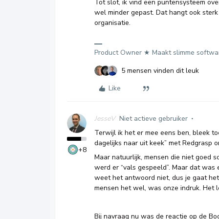
Tot slot, ik vind een puntensysteem ove
wel minder gepast. Dat hangt ook sterk
organisatie.
Product Owner ★ Maakt slimme softwa
5 mensen vinden dit leuk
Like
JesseV
Niet actieve gebruiker
Terwijl ik het er mee eens ben, bleek t
dagelijks naar uit keek” met Redgrasp 
+8
Maar natuurlijk, mensen die niet goed s
werd er “vals gespeeld”. Maar dat was ei
weet het antwoord niet, dus je gaat he
mensen het wel, was onze indruk. Het l
Bij navraag nu was de reactie op de Bo