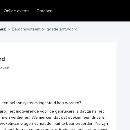
Online events
Groepen
es)
Beloonsysteem bij goede antwoord
rd
keken
ij een beloonsysteem ingesteld kan worden?
ij het motiverende voor de gebruikers is dat zij na het
nen verdienen. We merken dat dat stiekem een drive is
 wekelijkse vragen vanuit de mail te beantwoorden. Nu zijn
 Boost te gaan gebruiken i.p.v. Redgrasp maar voor zover