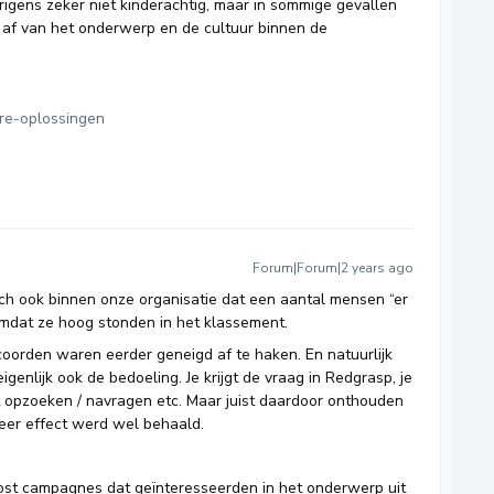
rigens zeker niet kinderachtig, maar in sommige gevallen
 af van het onderwerp en de cultuur binnen de
re-oplossingen
Forum|Forum|2 years ago
och ook binnen onze organisatie dat een aantal mensen “er
omdat ze hoog stonden in het klassement.
coorden waren eerder geneigd af te haken. En natuurlijk
genlijk ook de bedoeling. Je krijgt de vraag in Redgrasp, je
t opzoeken / navragen etc. Maar juist daardoor onthouden
eer effect werd wel behaald.
ost campagnes dat geïnteresseerden in het onderwerp uit