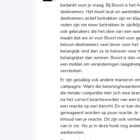
bedankt voor je vraag. Bij Boost is het 
deelnemers. Het moet leuk en aantrekkel
deelnemers actief betrokken zijn en bl
reden zijn om meer betrokken te zijn/bl
ook gebruikers die het idee van een wed
maakt dat we er voor Boost niet voor g
beloon deelnemers veel liever voor het f
belangrijk vind dan ze te belonen voor 
belangrijker dan winnen. Boost is dan o
een middel om veranderingen laagdremp
versterken.
Er zijn gelukkig ook andere manieren 
campagne. Want die beloning/waardering
die minder competitie met zich mee breng
na het correct beantwoorden van een ke
een reactie op een bericht. En er kan
gereageerd worden op jouw reactie. Je 
inhoud van je reactie. Dit zijn ook vor
van in zie. Als je in deze hoek nog and
aanbevolen.