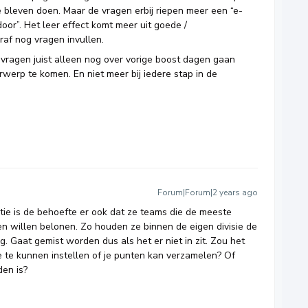
ee bleven doen. Maar de vragen erbij riepen meer een “e-
door”. Het leer effect komt meer uit goede /
raf nog vragen invullen.
ragen juist alleen nog over vorige boost dagen gaan
werp te komen. En niet meer bij iedere stap in de
Forum|Forum|2 years ago
tie is de behoefte er ook dat ze teams die de meeste
willen belonen. Zo houden ze binnen de eigen divisie de
. Gaat gemist worden dus als het er niet in zit. Zou het
 te kunnen instellen of je punten kan verzamelen? Of
den is?