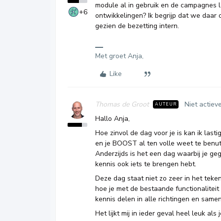
module al in gebruik en de campagnes lo
+6
ontwikkelingen? Ik begrijp dat we daa
gezien de bezetting intern.
Met groet Anja,
Like
Thomas de Groot
Niet actiev
AUTEUR
Hallo Anja,
Hoe zinvol de dag voor je is kan ik las
en je BOOST al ten volle weet te benut
Anderzijds is het een dag waarbij je g
kennis ook iets te brengen hebt.
Deze dag staat niet zo zeer in het teke
hoe je met de bestaande functionalite
kennis delen in alle richtingen en same
Het lijkt mij in ieder geval heel leuk als 