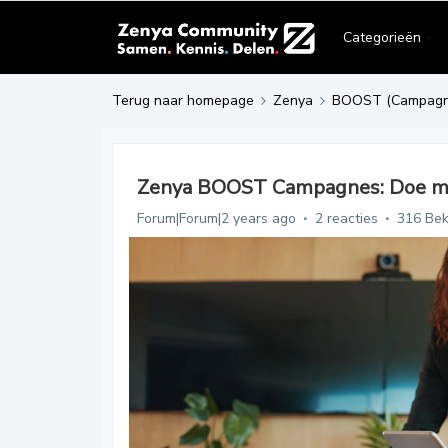
Categorieën
Terug naar homepage
Zenya
BOOST (Campagn
Zenya BOOST Campagnes: Doe mee 
Forum|Forum|2 years ago
2 reacties
316 Be