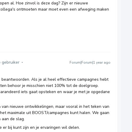
pen al. Hoe zinvol is deze dag? Zijn er nieuwe
r collega's ontmoeten maar moet even een afweging maken
e gebruiker
Forum|Forum|1 year ago
tig beantwoorden. Als je al heel effectieve campagnes hebt
ten behoor je misschien niet 100% tot de doelgroep.
egarandeerd iets gaat opsteken en waar je met je opgedane
n van nieuwe ontwikkelingen, maar vooral in het teken van
it het maximale uit BOOST/campagnes kunt halen. We gaan
n aan de slag.
je er bij kunt zijn en je ervaringen wil delen.