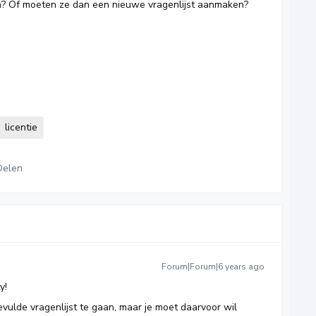
n? Of moeten ze dan een nieuwe vragenlijst aanmaken?
licentie
Delen
Forum|Forum|6 years ago
y!
evulde vragenlijst te gaan, maar je moet daarvoor wil