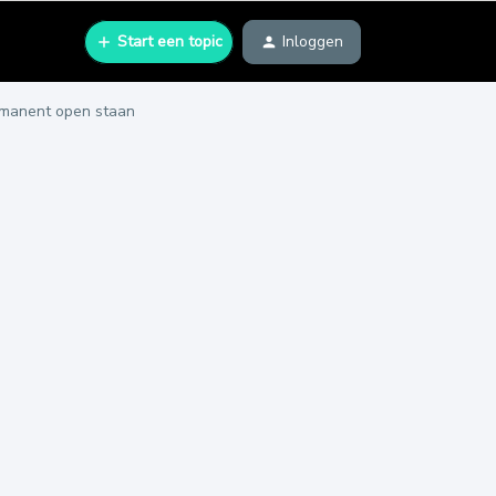
Start een topic
Inloggen
rmanent open staan