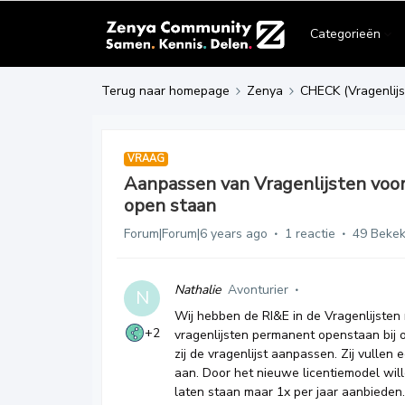
Categorieën
Terug naar homepage
Zenya
CHECK (Vragenlijs
VRAAG
Aanpassen van Vragenlijsten voo
open staan
Forum|Forum|6 years ago
1 reactie
49 Beke
Nathalie
Avonturier
N
Wij hebben de RI&E in de Vragenlijste
+2
vragenlijsten permanent openstaan bij o
zij de vragenlijst aanpassen. Zij vullen
aan. Door het nieuwe licentiemodel wil
laten staan maar 1x per jaar aanbieden