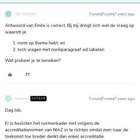
Job Kramer
Forum|Forum|7 years ago
J
Antwoord van Emile is correct. Bij mij dringt zich wel de vraag op
waarom je:
norm op thema hebt, en
toch vragen met normparagraaf wil labelen
Wat probeer je te bereiken?
Heleen
Forum|Forum|7 years ago
AUTEUR
H
Dag Job,
Er is besloten het normenkader niet volgens de
accreditatienormen van NIAZ in te richten omdat men naar de
toekomst toe breder denkt dan enkel accreditatie.