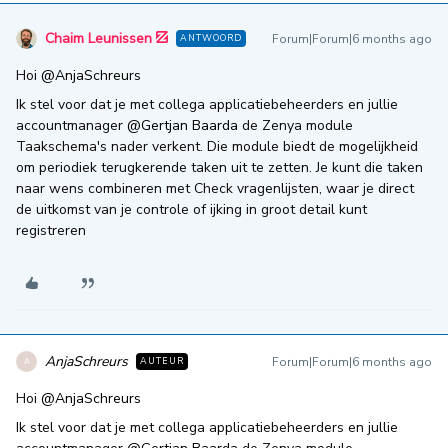
Chaim Leunissen
Forum|Forum|6 months ago
ANTWOORD
Hoi ​
@AnjaSchreurs
Ik stel voor dat je met collega applicatiebeheerders en jullie
accountmanager ​
@Gertjan Baarda
de Zenya module
Taakschema's nader verkent. Die module biedt de mogelijkheid
om periodiek terugkerende taken uit te zetten. Je kunt die taken
naar wens combineren met Check vragenlijsten, waar je direct
de uitkomst van je controle of ijking in groot detail kunt
registreren
AnjaSchreurs
Forum|Forum|6 months ago
AUTEUR
A
Hoi ​
@AnjaSchreurs
Ik stel voor dat je met collega applicatiebeheerders en jullie