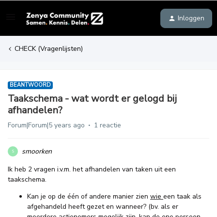
Inloggen
CHECK (Vragenlijsten)
BEANTWOORD
Taakschema - wat wordt er gelogd bij
afhandelen?
Forum|Forum|5 years ago
1 reactie
smoorken
S
Ik heb 2 vragen i.v.m. het afhandelen van taken uit een
taakschema.
Kan je op de één of andere manier zien
wie
een taak als
afgehandeld heeft gezet en wanneer? (bv. als er
meerdere actienemers mogelijk zijn, kan de ene persoon