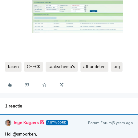
taken
CHECK
taakschema's
afhandelen
log
1 reactie
Inge Kuijpers
Forum|Forum|5 years ago
ANTWOORD
Hoi
@smoorken
,