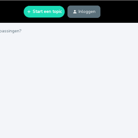
Start een topic
Inloggen
npassingen?