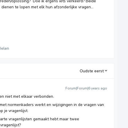
eden/oplossing? Doe ik ergens iets verkeerd? Beide
ig dienen te lopen met elk hun afzonderlijke vragen…
Delen
Oudste eerst
Forum|Forum|6 years ago
ten niet met elkaar verbonden.
e met normenkaders werkt en wijzigingen in de vragen van
 je vragenlijst.
parte vragenlijsten gemaakt hebt maar twee
vragenlijst?