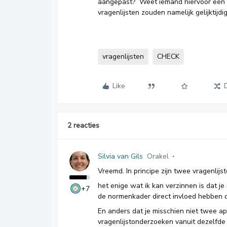
aangepast? Weet iemand hiervoor een r
vragenlijsten zouden namelijk gelijktijd
vragenlijsten
CHECK
Like
2 reacties
Silvia van Gils
Orakel
Vreemd. In principe zijn twee vragenlijs
het enige wat ik kan verzinnen is dat j
+7
de normenkader direct invloed hebben op
En anders dat je misschien niet twee a
vragenlijstonderzoeken vanuit dezelfde 