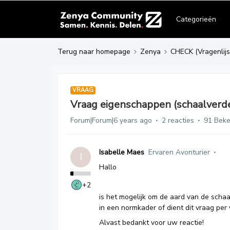
Categorieën
Terug naar homepage
Zenya
CHECK (Vragenlijs
VRAAG
Vraag eigenschappen (schaalverdel
Forum|Forum|6 years ago
2 reacties
91 Bek
Isabelle Maes
Ervaren Avonturier
I
Hallo
+2
is het mogelijk om de aard van de schaa
in een normkader of dient dit vraag pe
Alvast bedankt voor uw reactie!