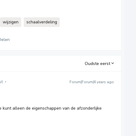
wijzigen
schaalverdeling
Delen
Oudste eerst
st
Forum|Forum|6 years ago
 je kunt alleen de eigenschappen van de afzonderlijke