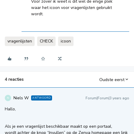
Voor zover ik weet is dit wel de enige plek
waar het icoon voor vragenlijsten gebruikt
wordt.
vragenlijsten
CHECK
icoon
4 reacties
Oudste eerst
Niels W
Forum|Forum|3 years ago
ANTWOORD
N
Hallo,
Als je een vragenlijst beschikbaar maakt op een portaal,
wordt achter de knop “Invullen” op de Zenya homepage een link