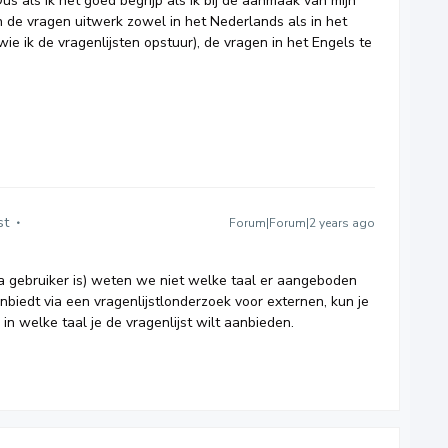
us als ik het goed begrijp als ik bij de aanmaak van mijn
en de vragen uitwerk zowel in het Nederlands als in het
wie ik de vragenlijsten opstuur), de vragen in het Engels te
st
Forum|Forum|2 years ago
a gebruiker is) weten we niet welke taal er aangeboden
anbiedt via een vragenlijstlonderzoek voor externen, kun je
in welke taal je de vragenlijst wilt aanbieden.