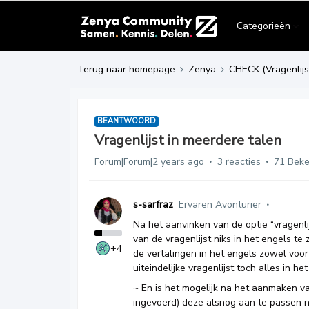
Categorieën
Terug naar homepage
Zenya
CHECK (Vragenlijs
BEANTWOORD
Vragenlijst in meerdere talen
Forum|Forum|2 years ago
3 reacties
71 Bek
s-sarfraz
Ervaren Avonturier
Na het aanvinken van de optie “vragenli
van de vragenlijst niks in het engels te
+4
de vertalingen in het engels zowel voor
uiteindelijke vragenlijst toch alles in h
~ En is het mogelijk na het aanmaken van
ingevoerd) deze alsnog aan te passen n