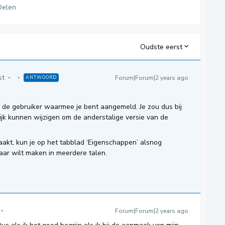
Delen
Oudste eerst
st
Forum|Forum|2 years ago
ANTWOORD
 van de gebruiker waarmee je bent aangemeld. Je zou dus bij
lijk kunnen wijzigen om de anderstalige versie van de
aakt, kun je op het tabblad ‘Eigenschappen’ alsnog
aar wilt maken in meerdere talen.
Forum|Forum|2 years ago