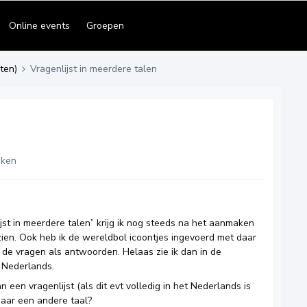
Online events
Groepen
ten)
Vragenlijst in meerdere talen
eken
jst in meerdere talen” krijg ik nog steeds na het aanmaken
 zien. Ook heb ik de wereldbol icoontjes ingevoerd met daar
 de vragen als antwoorden. Helaas zie ik dan in de
et Nederlands.
 een vragenlijst (als dit evt volledig in het Nederlands is
aar een andere taal?