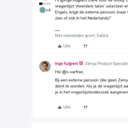
Hi
@Inge Kuijpers
Dank voor de uitleg. D
vragenlijst ‘meerdere talen’ selecteer 
+4
Engels, krijgt de externe persoon (naar 
zien of ook in het Nederlands?
Met vriendelijke groet, Sahira
Like
Inge Kuijpers
Zenya Product Speciali
Hoi
@s-sarfraz
,
Bij een externe persoon (die geen Zeny
dient te worden. Als je de vragenlijst a
je in het vragenlijstonderzoek aangeven 
Like