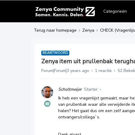
Categorieën
Terug naar homepage
Zenya
CHECK (Vragenlijs
BEANTWOORD
Zenya item uit prullenbak terugh
Forum|Forum|3 years ago
1 reactie
52 Beke
Scholtmeijer
Starter
Ik heb een vragenlijst gemaakt, maar he
van prullenbak waar alle verwijderde it
halen? Het gaat dus om een zelf aange
ontvangers/collega`s.
Dank alvast