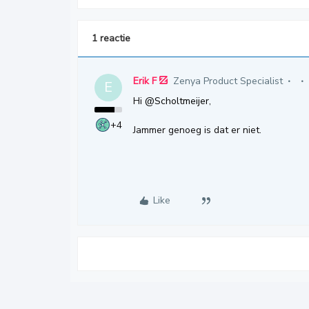
1 reactie
Erik F
Zenya Product Specialist
E
Hi
@Scholtmeijer
,
+4
Jammer genoeg is dat er niet.
Like