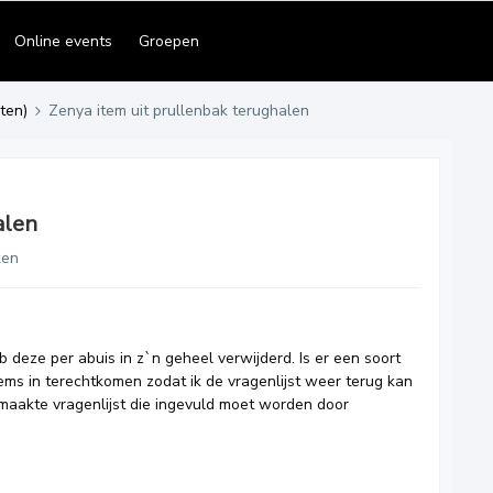
Online events
Groepen
ten)
Zenya item uit prullenbak terughalen
alen
ken
b deze per abuis in z`n geheel verwijderd. Is er een soort
ems in terechtkomen zodat ik de vragenlijst weer terug kan
maakte vragenlijst die ingevuld moet worden door