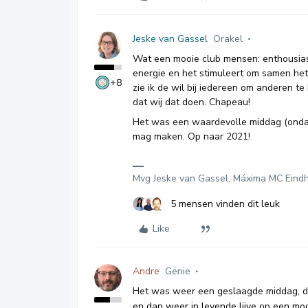
Jeske van Gassel
Orakel
Wat een mooie club mensen: enthousiast,
energie en het stimuleert om samen het 
+8
zie ik de wil bij iedereen om anderen t
dat wij dat doen. Chapeau!
Het was een waardevolle middag (ondank
mag maken. Op naar 2021!
Mvg Jeske van Gassel, Máxima MC Eind
5 mensen vinden dit leuk
Like
Andre
Genie
Het was weer een geslaagde middag, di
en dan weer in levende lijve op een mo