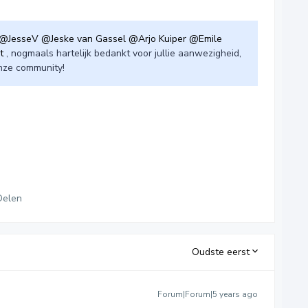
@JesseV
@Jeske van Gassel
@Arjo Kuiper
@Emile
t
, nogmaals hartelijk bedankt voor jullie aanwezigheid,
onze community!
Delen
Oudste eerst
Forum|Forum|5 years ago