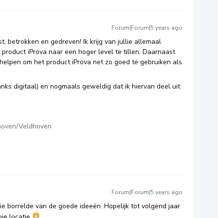
Forum|Forum|5 years ago
 betrokken en gedreven! Ik krijg van jullie allemaal
product iProva naar een hoger level te tillen. Daarnaast
e helpen om het product iProva net zo goed te gebruiken als
s digitaal) en nogmaals geweldig dat ik hiervan deel uit
hoven/Veldhoven
Forum|Forum|5 years ago
e borrelde van de goede id
eeën. Hopelijk tot volgend jaar
oie locatie