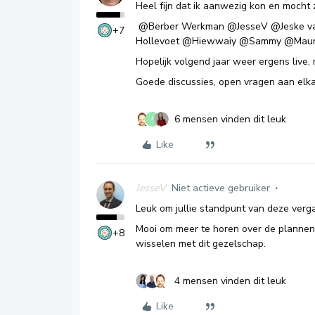
Heel fijn dat ik aanwezig kon en mocht 
@Berber Werkman
@JesseV
@Jeske v
+7
Hollevoet
@Hiewwaiy
@Sammy
@Maur
Hopelijk volgend jaar weer ergens live,
Goede discussies, open vragen aan elka
6 mensen vinden dit leuk
J
Like
JesseV
Niet actieve gebruiker
Leuk om jullie standpunt van deze verga
Mooi om meer te horen over de plannen
+8
wisselen met dit gezelschap.
4 mensen vinden dit leuk
Like