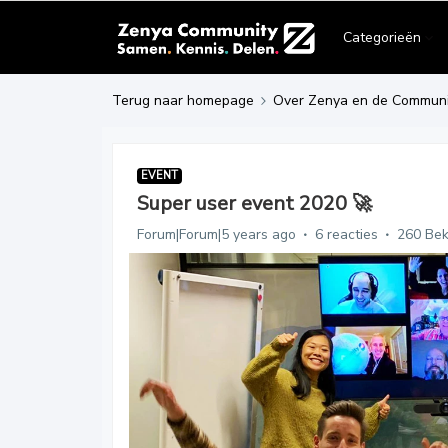
Categorieën
Terug naar homepage
Over Zenya en de Communi
EVENT
Super user event 2020 🚀
Forum|Forum|5 years ago
6 reacties
260 Be