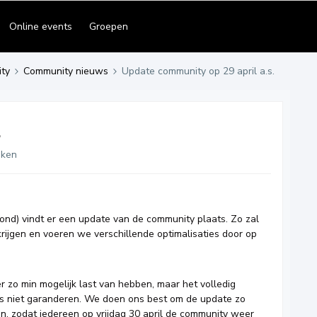
Online events
Groepen
ty
Community nieuws
Update community op 29 april a.s.
.
eken
ond) vindt er een update van de community plaats. Zo zal
rijgen en voeren we verschillende optimalisaties door op
ier zo min mogelijk last van hebben, maar het volledig
s niet garanderen. We doen ons best om de update zo
en, zodat iedereen op vrijdag 30 april de community weer