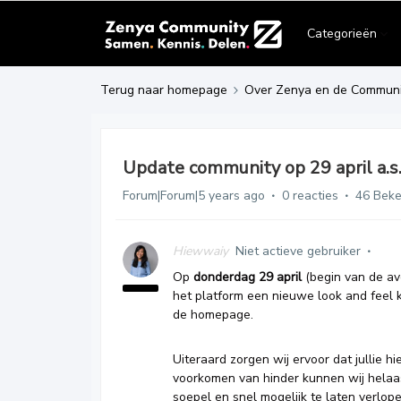
Categorieën
Terug naar homepage
Over Zenya en de Communi
Update community op 29 april a.s
Forum|Forum|5 years ago
0 reacties
46 Bek
Hiewwaiy
Niet actieve gebruiker
Op
donderdag 29 april
(begin van de av
het platform een nieuwe look and feel k
de homepage.
Uiteraard zorgen wij ervoor dat jullie h
voorkomen van hinder kunnen wij helaa
soepel en snel mogelijk te laten verlop