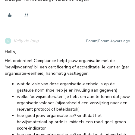
Kelly de Jong
Forum|Forum|4 years ago
K
Hallo,
Het onderdeel Compliance helpt jouw organisatie met de
'bewijsvoering' bij een certificering of accreditatie. Je kunt er (per
organisatie-eenheid) handmatig vastleggen:
wat de visie van deze organisatie-eenheid is op de
gestelde norm (hoe heb je er invulling aan gegeven)
welke 'bewijsmaterialen' je hebt om aan te tonen dat jouw
organisatie voldoet (bijvoorbeeld een verwijzing naar een
relevant protocol of beleidsstuk)
hoe goed jouw organisatie
zelf
vindt dat het
bewijsmateriaal op orde is, middels een rood-geel-groen
score-indicator
hoe goed jouw organisatie
zelf
vindt dat je daadwerkelijk