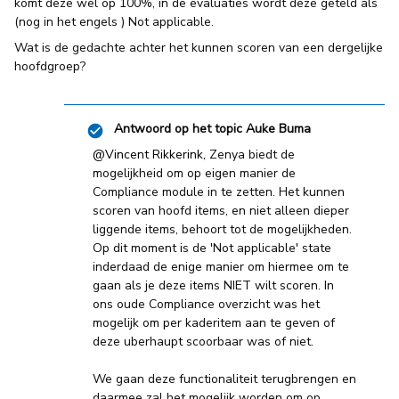
komt deze wel op 100%, in de evaluaties wordt deze geteld als
(nog in het engels ) Not applicable.
Wat is de gedachte achter het kunnen scoren van een dergelijke
hoofdgroep?
Antwoord op het topic
Auke Buma
@Vincent Rikkerink
, Zenya biedt de
mogelijkheid om op eigen manier de
Compliance module in te zetten. Het kunnen
scoren van hoofd items, en niet alleen dieper
liggende items, behoort tot de mogelijkheden.
Op dit moment is de 'Not applicable' state
inderdaad de enige manier om hiermee om te
gaan als je deze items NIET wilt scoren. In
ons oude Compliance overzicht was het
mogelijk om per kaderitem aan te geven of
deze uberhaupt scoorbaar was of niet.
We gaan deze functionaliteit terugbrengen en
daarmee zal het mogelijk worden om op