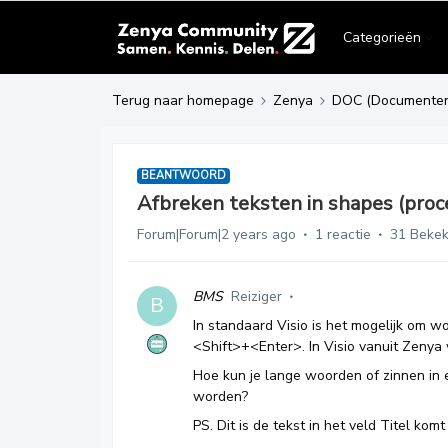
Categorieën
Terug naar homepage
Zenya
DOC (Documente
BEANTWOORD
Afbreken teksten in shapes (proc
Forum|Forum|2 years ago
1 reactie
31 Beke
BMS
Reiziger
B
In standaard Visio is het mogelijk om w
<Shift>+<Enter>. In Visio vanuit Zenya w
Hoe kun je lange woorden of zinnen in e
worden?
PS. Dit is de tekst in het veld Titel ko