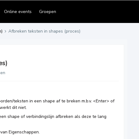
Online events
Groepen
n)
Afbreken teksten in shapes (proces)
es)
ken
oorden/teksten in een shape af te breken m.b.v. <Enter> of
erkt dit niet.
en shape of verbindingslijn afbreken als deze te lang
mt van Eigenschappen.