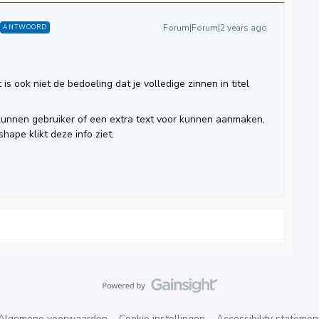
Forum|Forum|2 years ago
ANTWOORD
t is ook niet de bedoeling dat je volledige zinnen in titel
 kunnen gebruiker of een extra text voor kunnen aanmaken,
pe klikt deze info ziet.
Algemene voorwaarden
Cookie instellingen
Accessibility statemen