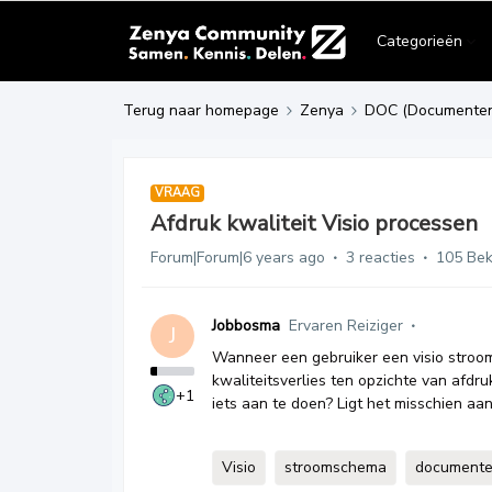
Categorieën
Terug naar homepage
Zenya
DOC (Documente
VRAAG
Afdruk kwaliteit Visio processen
Forum|Forum|6 years ago
3 reacties
105 Be
Jobbosma
Ervaren Reiziger
J
Wanneer een gebruiker een visio stroom
kwaliteitsverlies ten opzichte van afdruk
+1
iets aan te doen? Ligt het misschien aa
Visio
stroomschema
document