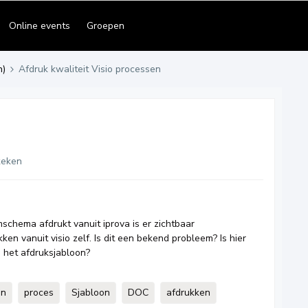
Online events
Groepen
n)
Afdruk kwaliteit Visio processen
keken
schema afdrukt vanuit iprova is er zichtbaar
ken vanuit visio zelf. Is dit een bekend probleem? Is hier
n het afdruksjabloon?
en
proces
Sjabloon
DOC
afdrukken