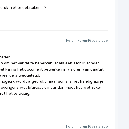
druk niet te gebruiken is?
Forum|Forum|6 years ago
moeden.
en om het verval te beperken, zoals een afdruk zonder
d wel kan is het document bewerken in visio en van daaruit
beheerders weggelegd.
 mogelijk wordt afgedrukt, maar soms is het handig als je
s overigens wel bruikbaar, maar dan moet het wel zeker
dt het te wazig.
Forum|Forum|6 years ago