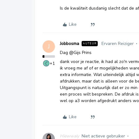
Is de kwaliteit dusdanig slecht dat de af
Like
Jobbosma
Ervaren Reiziger
AUTEUR
J
Dag
@Gijs Prins
dank voor je reactie, ik had al zo'n ver
+1
ik vroeg me af of er mogelijkheden war
extra informatie. Wat uiteindelijk altij
afdrukken, maar dat is alleen voor de 
Uitgangspunt is natuurlijk dat er zo min
een proces wilt bespreken. De afdruk i
wel op a3 worden afgedrukt anders wor
Like
Hiewwaiy
Niet actieve gebruiker