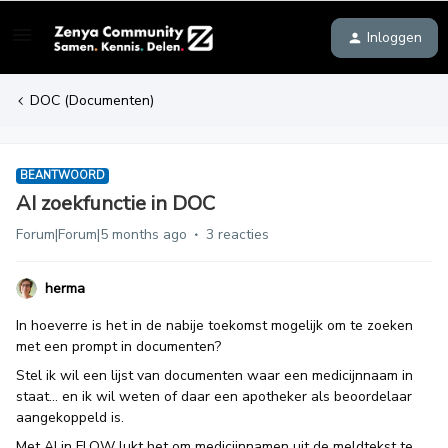
Inloggen
DOC (Documenten)
BEANTWOORD
AI zoekfunctie in DOC
Forum|Forum|5 months ago
3 reacties
herma
In hoeverre is het in de nabije toekomst mogelijk om te zoeken
met een prompt in documenten?
Stel ik wil een lijst van documenten waar een medicijnnaam in
staat… en ik wil weten of daar een apotheker als beoordelaar
aangekoppeld is.
Met AI in FLOW lukt het om medicijnnamen uit de meldtekst te