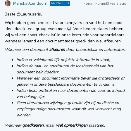
MariskaIJzendoorn
Forum|Forum|3 years ago
ANTWOORD
Beste
@Laura.saris
,
Wij hebben geen checklist voor schrijvers en vind het een mooi
idee, dus ik lees graag even mee 😀. Voor beoordelaars hebben
wij wel een soort ‘checklist’ in onze instructie voor beoordelaars
wanneer iemand een document moet goed- dan wel afkeuren.
Wanneer een document
afkeuren
door beoordelaar en autorisator:
Indien er vakinhoudelijk onjuiste informatie in staat;
Indien de taal- en spelfouten de leesbaarheid van het
document beïnvloeden;
Wanneer een document informatie bevat die grotendeels of
geheel in andere beschikbare documenten te vinden is;
Indien links ontbreken naar documenten die voor de inhoud
van belang zijn;
Geen literatuurverwijzingen gebruikt zijn bij medische en
verpleegkundige documenten waar dit wel verwacht mag
worden.
Wanneer
goedkeuren,
maar
wel opmerkingen
plaatsen: