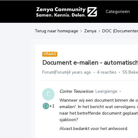
Categorieën
Terug naar homepage
Zenya
DOC (Documente
VRAAG
Document e-mailen - automatische
Forum|Forum|4 years ago
4 reacties
55 Bek
Corine Teeuwisse
Leergierige
C
Wanneer wij een document binnen de or
+1
emailen'. In het bericht wat vervolgens 
naar het betreffende document geplaatst.
sjabloon?
Alvast bedankt voor het antwoord.