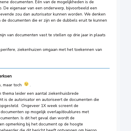
mene documenten. Eén van de mogelijkheden is de
. De eigenaar van een onderwerp, bijvoorbeeld een
nggevende zou dan autorisator kunnen worden. We denken
in de documenten die er zijn en de dubbels eruit te kunnen
jn van documenten vast te stellen op drie jaar in plaats
t perifere, ziekenhuizen omgaan met het toekennen van
erksen
is, maar toch
.
en thema leider een aantal ziekenhuisbrede
t is de autorisator en autoriseert de documenten die
opgesteld. Ongeveer 1X week screent de
 documenten op mogelijk overlap/doublures met
cumenten. Is dit het geval dan wordt de
en opmerking bij het document op de hoogte
eheerder die dit bericht heeft ontvangen om hierop