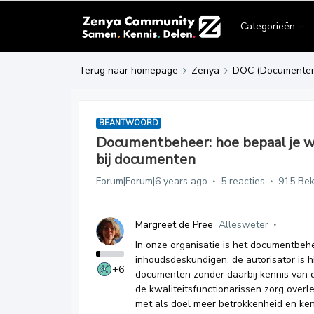
Categorieën
Terug naar homepage
Zenya
DOC (Documente
BEANTWOORD
Documentbeheer: hoe bepaal je w
bij documenten
Forum|Forum|6 years ago
5 reacties
915 Be
Margreet de Pree
Allesweter
In onze organisatie is het documentbehe
inhoudsdeskundigen, de autorisator is h
+6
documenten zonder daarbij kennis van d
de kwaliteitsfunctionarissen zorg over
met als doel meer betrokkenheid en kenn