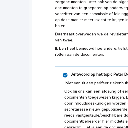
zorgdocumenten, later ook van de alge
documenten te groeperen op onderwerp
voorzitter van een commissie of leidi
op deze manier meer inzicht te krijgen 
halen.
Daarnaast overwegen we de revisietermi
van twee.
Ik ben heel benieuwd hoe andere, liefs
rollen aan de documenten.
Antwoord op het topic
Peter D
Niet vanuit een perifeer ziekenhu
Ook bij ons kan een afdeling of e
documenten toegewezen krijgen. Di
door inhoudsdeskundigen worden 
secretaresse nieuw gepubliceerde
reeds vastgestelde/beschikbare do
documentbeheerder hier middels e
gebracht. Het is aan de documentb