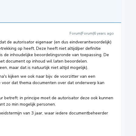
Forum|Forum|6 years ago
dat de autorisator eigenaar (en dus eindverantwoordelijk)
ekking op heeft. Deze heeft niet altijd/per definitie
 is de inhoudelijke beoordelingsronde van toepassing. De
j het document op inhoud wil laten beoordelen.
en, maar dat is natuurlijk niet altijd mogelijk).
's kijken we ook naar bijv. de voorzitter van een
ke voor dat thema documenten over dat onderwerp kan
r betreft: in principe moet de autorisator deze ook kunnen
nt zo min mogelijk personen.
heidstermijn van 3 jaar, waar iedere documentbeheerder