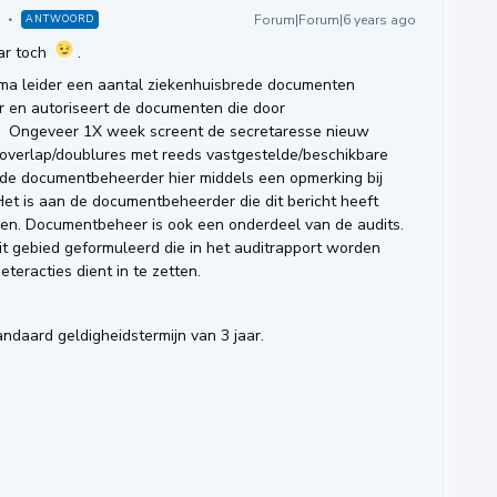
Forum|Forum|6 years ago
ANTWOORD
aar toch
.
ema leider een aantal ziekenhuisbrede documenten
or en autoriseert de documenten die door
. Ongeveer 1X week screent de secretaresse nieuw
overlap/doublures met reeds vastgestelde/beschikbare
 de documentbeheerder hier middels een opmerking bij
t is aan de documentbeheerder die dit bericht heeft
en. Documentbeheer is ook een onderdeel van de audits.
it gebied geformuleerd die in het auditrapport worden
eracties dient in te zetten.
ndaard geldigheidstermijn van 3 jaar.