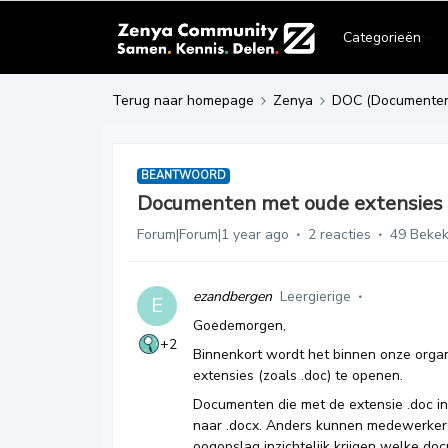
Categorieën
Terug naar homepage
Zenya
DOC (Documente
BEANTWOORD
Documenten met oude extensies
Forum|Forum|1 year ago
2 reacties
49 Beke
ezandbergen
Leergierige
E
Goedemorgen,
+2
Binnenkort wordt het binnen onze orga
extensies (zoals .doc) te openen.
Documenten die met de extensie .doc 
naar .docx. Anders kunnen medewerkers
oogopslag inzichtelijk krijgen welke do