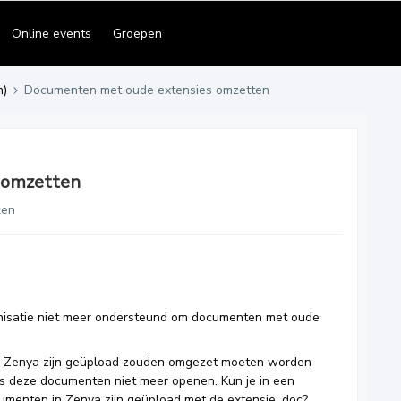
Online events
Groepen
n)
Documenten met oude extensies omzetten
 omzetten
ken
nisatie niet meer ondersteund om documenten met oude
in Zenya zijn geüpload zouden omgezet moeten worden
 deze documenten niet meer openen. Kun je in een
cumenten in Zenya zijn geüpload met de extensie .doc?