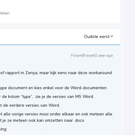
Delen
Oudste eerst
Forum|Forum|1 year ago
er of rapport in Zenya, maar kijk eens naar deze workaround
type document en kies enkel voor de Word-documenten.
 de kolom “type”, zie je de versies van MS Word.
n de eerdere versies van Word.
t alle vorige versies mooi onder elkaar en ook meteen alle
je ze meteen ook kan omzetten naar .docx
ing: