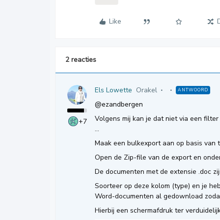
Like
2 reacties
Els Lowette
Orakel
ANTWOORD
@ezandbergen
Volgens mij kan je dat niet via een filt
+7
...
Maak een bulkexport aan op basis van 
Open de Zip-file van de export en onder
De documenten met de extensie .doc zij
Soorteer op deze kolom (type) en je heb
Word-documenten al gedownload zodat 
Hierbij een schermafdruk ter verduidelijk