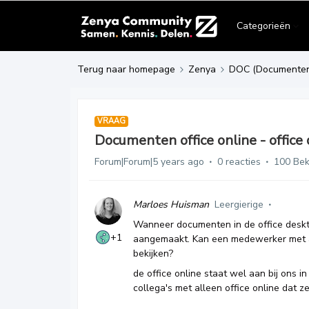
Categorieën
Terug naar homepage
Zenya
DOC (Documente
VRAAG
Documenten office online - office
Forum|Forum|5 years ago
0 reacties
100 Be
Marloes Huisman
Leergierige
Wanneer documenten in de office deskto
+1
aangemaakt. Kan een medewerker met al
bekijken?
de office online staat wel aan bij ons i
collega's met alleen office online dat z