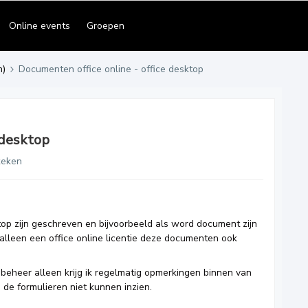
Online events
Groepen
n)
Documenten office online - office desktop
 desktop
keken
p zijn geschreven en bijvoorbeeld als word document zijn
leen een office online licentie deze documenten ook
n beheer alleen krijg ik regelmatig opmerkingen binnen van
e de formulieren niet kunnen inzien.