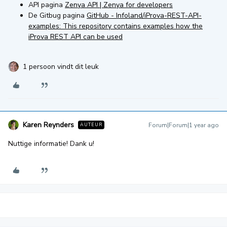
API pagina
Zenya API | Zenya for developers
De Gitbug pagina
GitHub - Infoland/iProva-REST-API-
examples: This repository contains examples how the
iProva REST API can be used
1 persoon vindt dit leuk
Karen Reynders
Forum|Forum|1 year ago
AUTEUR
Nuttige informatie! Dank u!