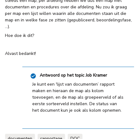
steeds een map, per afdeling hebben we dus een map met
documenten en procedures over die afdeling. Nu zou ik graag
per map een lijst willen waarin alle documenten staan uit die
map en in welke fase ze zitten (gepubliceerd, beoordelingsfase,
...).
Hoe doe ik dit?
Alvast bedankt!
Antwoord op het topic
Job Kramer
Je kunt een 'lijst van documenten’ rapport
maken en hieraan de map als kolom
toevoegen, en de map als groepeerveld of als
eerste sorteerveld instellen. De status van
het document kun je ook als kolom opnemen.
documenten
rapportage
DOC