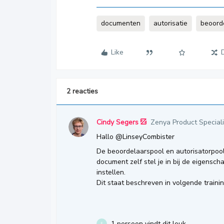
documenten
autorisatie
beoord
Like
2 reacties
Cindy Segers
Zenya Product Speciali
Hallo ​
@LinseyCombister
De beoordelaarspool en autorisatorpool 
document zelf stel je in bij de eigensc
instellen.
Dit staat beschreven in volgende traini
1 persoon vindt dit leuk
E