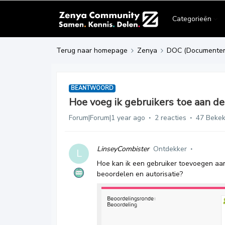
Categorieën
Terug naar homepage
Zenya
DOC (Documente
BEANTWOORD
Hoe voeg ik gebruikers toe aan de
Forum|Forum|1 year ago
2 reacties
47 Beke
LinseyCombister
Ontdekker
L
Hoe kan ik een gebruiker toevoegen aa
beoordelen en autorisatie?