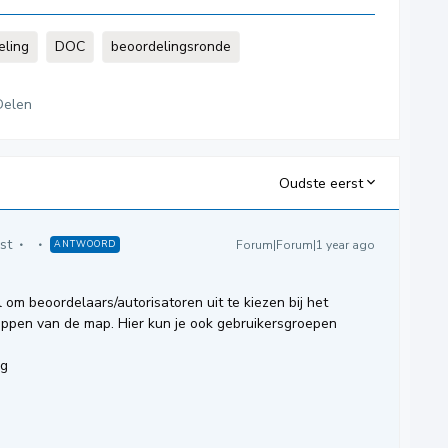
eling
DOC
beoordelingsronde
Delen
Oudste eerst
st
Forum|Forum|1 year ago
ANTWOORD
om beoordelaars/autorisatoren uit te kiezen bij het
happen van de map. Hier kun je ook gebruikersgroepen
ng