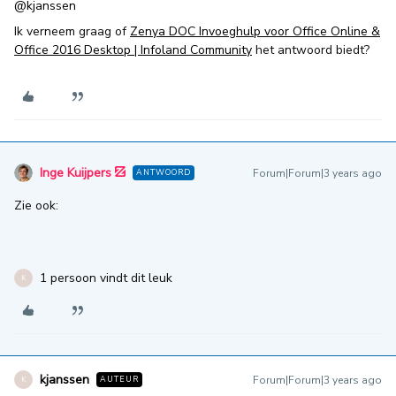
@kjanssen
Ik verneem graag of
Zenya DOC Invoeghulp voor Office Online &
Office 2016 Desktop | Infoland Community
het antwoord biedt?
Inge Kuijpers
Forum|Forum|3 years ago
ANTWOORD
Zie ook:
1 persoon vindt dit leuk
K
kjanssen
Forum|Forum|3 years ago
AUTEUR
K